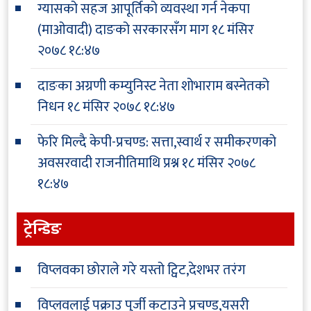
ग्यासको सहज आपूर्तिको व्यवस्था गर्न नेकपा
(माओवादी) दाङको सरकारसँग माग
१८ मंसिर
२०७८ १८:४७
दाङका अग्रणी कम्युनिस्ट नेता शोभाराम बस्नेतको
निधन
१८ मंसिर २०७८ १८:४७
फेरि मिल्दै केपी-प्रचण्ड: सत्ता,स्वार्थ र समीकरणको
अवसरवादी राजनीतिमाथि प्रश्न
१८ मंसिर २०७८
१८:४७
ट्रेन्डिङ
विप्लवका छोराले गरे यस्तो ट्विट,देशभर तरंग
विप्लवलाई पक्राउ पुर्जी कटाउने प्रचण्ड,यसरी