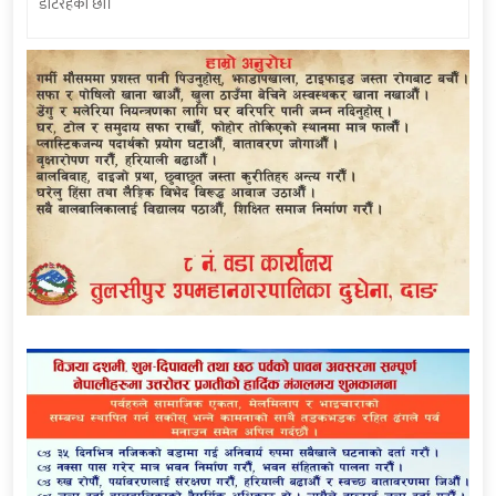
डटिरहेका छौं।