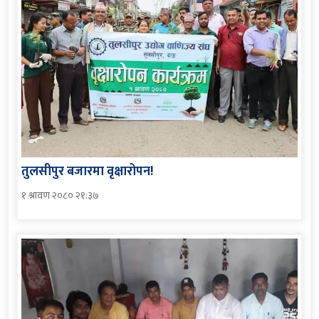
तुलसीपुर बजारमा वृक्षारोपन!
१ श्रावण २०८० २१:३७