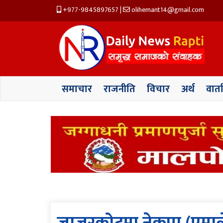
+977-9845897657
|
olihemant14@gmail.com
समाचार
राजनीति
विचार
अर्थ
वार्त