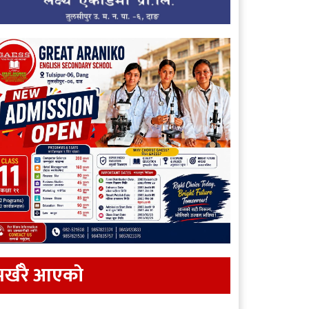
र्खरै आएकाे