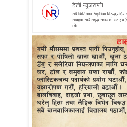
डेली न्युजराप्ती
सबै किसिमका विकृतिका विरुद्ध,राष्ट्रि
संवाहक साथै समृद्ध समाजको संवाहक(डे
छौं।