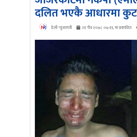
जाजरकोटमा नेकपा (एमाले)
दलित भएकै आधारमा कुट
डेली न्युजराप्ती
२१ चैत्र २०७८ ०७:१६ मा प्रकाशित