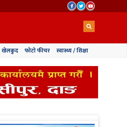
खेलकुद
फाेटाे फीचर
स्वास्थ्य / शिक्षा