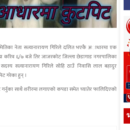
मितिका नेता सत्यानारायण गिरिले दलित भएकै अाधारमा एक
झ करिव ६/७ बजे तिर जाजरकाेट जिल्ला छेडागाड नगरपालिका
ी सदस्य सत्यानारायण गिरिले साेहि ठाउँ निवासि लाल बहादुर
िट गरेका हुन् ।
िट गर्नुका साथै शरीरमा लगाएको कपडा समेत च्यातेर फालिदिएको
भ