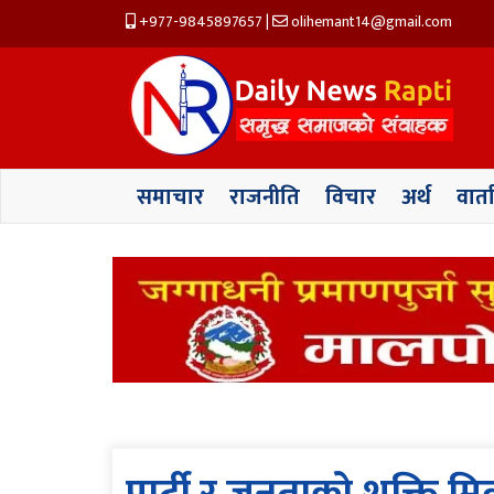
+977-9845897657
|
olihemant14@gmail.com
समाचार
राजनीति
विचार
अर्थ
वार्त