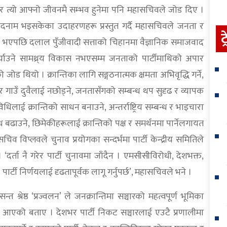
 र त्यो आफ्नो जीवनमै सम्भव हुनेमा पनि महासचिवले जोड दिए ।
र बदनाम भइसकेका उदाहरणहरू प्रस्तुत गर्दै महासचिवले जनता र
ट
स भएपछि दलाल पुँजीवादी सत्ताको चिहानमा वैज्ञानिक समाजवाद
 पुर्याउने सामथ्र्य विकास नभएसम्म जनताको पार्टीमाथिको अपार
जोड थियो । क्रान्तिका लागि सङ्गठनात्मक क्षमता अभिवृद्धि गर्ने,
 सहर र गाउँ दुवैलाई नछोड्ने, जनतासँगको सम्बन्ध थप सुदृढ र व्यापक
लाई क्रान्तिको साधन बनाउने, अन्तर्राष्ट्रिय सम्बन्ध र भाइचारा
ध बढाउने, छिमेकीहरूलाई क्रान्तिको पक्ष र समर्थनमा पार्नेलगायत
सचिव विप्लवले चुनाव प्रयोगका सन्दर्भमा पार्टी केन्द्रीय समितिले
 । ‘दर्ता नै गरेर पार्टी चुनावमा जाँदैन । एमसीसीविरोधी, देशभक्त,
ार्टी निर्णयलाई दृढतापूर्वक लागू गर्नुपर्छ’, महासचिवले भने ।
त श्रेष्ठ ‘प्रज्वलन’ ले जनक्रान्तिमा सञ्चारको महत्वपूर्ण भूमिका
र्दै आएको बताए । देशभर पार्टी निकट सञ्चारलाई एउटै प्रणालीमा