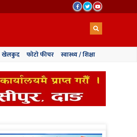
खेलकुद
फाेटाे फीचर
स्वास्थ्य / शिक्षा