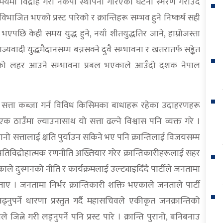
ो समयमा विद्रोह गरी नेकपा स्थापना गरिएको घटना स्मरण गराउँदै
 विभाजित भएको प्रस्ट पारेको र क्रान्तिहरू सम्भव हुने निष्कर्ष सही
पछि केही समय युद्ध हुने, नयाँ शीतयुद्धतिर जाने, हाम्रोजस्ता
ज्यवादी युद्धमैदानसम्म बन्नसक्ने दुवै सम्भावना र खतरातर्फ सङ्केत
ान्तिको लहर आउने सम्भावना प्रबल भएकाले आउँदो दशक नेपाल
रीय सत्ता कब्जा गर्न विविध किसिमका बाधाहरू रहेका उदाहरणहरू
 एक ठाउँमा ल्याउनासाथ यो सत्ता ढल्ने विश्वास पनि व्यक्त गरे ।
ानो सत्तालाई क्षति पुर्याउन सकिने भए पनि क्रान्तिलाई विजयसम्म
 प्रतिविद्रोहात्मक रणनीति अख्तियार गरेर क्रान्तिकारीहरूलाई सहर
ेकाले दुस्मनको नीति र कार्यक्रमलाई उल्ट्याइदिँदै पार्टीले जनतामा
ए । जनतामा निर्भर क्रान्तिकारी शक्ति भएकाले जनताले पार्टी
नुपर्ने धारणा प्रस्तुत गर्दै महासचिवले एकीकृत जनक्रान्तिको
े गरी लड्नुपर्ने पनि प्रस्ट पारे । क्रान्ति पुरानो, बनिबनाउ