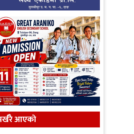
र्खरै आएकाे