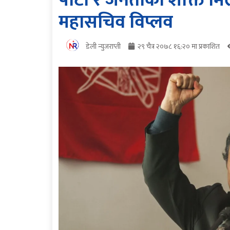
पार्टी र जनताको शक्ति मि
महासचिव विप्लव
डेली न्युजराप्ती
२९ चैत्र २०७८ १६:२० मा प्रकाशित