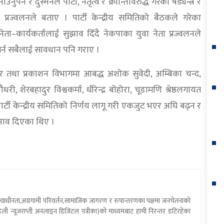
र्ने र दुस्मनले पार्टी, नेतृत्व र क्रान्तिविरुद्ध गरेका षड्यन्त्र र
्ने प्रज्वलनले बताए । पार्टी केन्द्रीय समितिको बैठकले गरेका
नेता–कार्यकर्तालाई सुझाव दिँदै नेकपाका युवा नेता प्रज्वलनले
नगर्न सबैलाई सावधान पनि गराए ।
्रचार तथा प्रकाशन विभागमा आबद्ध अशोक सुवेदी, अम्बिका चन्द,
 शेरबहादुर विश्वकर्मा, धीरेन्द्र बोहोरा, चूडामणि श्रेष्ठलगायत
दै पार्टी केन्द्रीय समितिको निर्णय लागू गरी एकजुट भएर अघि बढ्न र
ुझाव दिएका थिए ।
य स्वाधीनता,अग्रगामी परिवर्तन,सामाजिक जागरण र रुपान्तरणका पक्षमा जनचेतनाको
ली न्यूजराप्ती अनलाइन डिजिटल पत्रीका)को माध्यमबाट हामी निरन्तर डटिरहेका