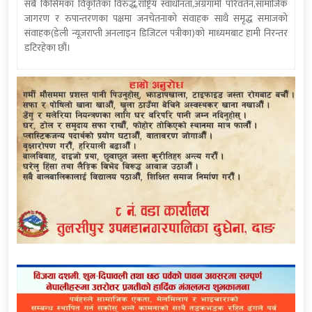
सबै किसिमका विकृतिका विरुद्ध,राष्ट्रिय स्वाधीनता,अग्रगामी परिवर्तन,सामाजिक
जागरण र रुपान्तरणका पक्षमा जनचेतनाको संवाहक साथै समृद्ध समाजको
संवाहक(डेली न्यूजराप्ती अनलाइन डिजिटल पत्रीका)को माध्यमबाट हामी निरन्तर
डटिरहेका छौं।