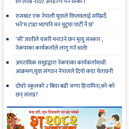
१० लाख नदिए अपहरण गर्ने धम्की !
रुसबाट एक नेपाली युवाले विप्लवलाई सम्झिदै
भने‘म टाढा भएपनि मन मुटुमा पार्टी नै छ’
‘सी’ जातीले यसरी मनाउने छन मृत्यु संस्कार ,
नेकपाका कार्यकर्ताले लागु गर्न थाले!
अपराधिक समुहद्वारा नेकपाका कार्यकर्तामाथी
आक्रमण,युवा संगठन नेपालले दियो कडा चेतावनी
दोघरे स्कुलको २ बिघा बढी जग्गा हिनामिना,को-को
छन् संलग्न?