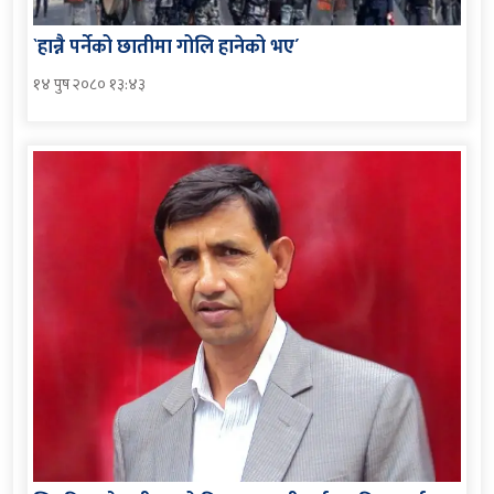
`हान्नै पर्नेको छातीमा गोलि हानेको भए´
१४ पुष २०८० १३:४३