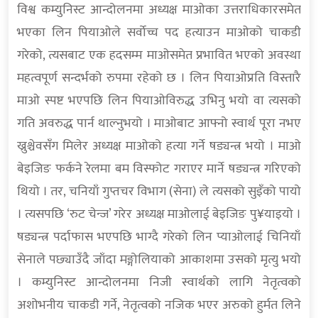
विश्व कम्युनिस्ट आन्दोलनमा अध्यक्ष माओका उत्तराधिकारसमेत
भएका लिन पियाओले सर्वोच्च पद हत्याउन माओको चाकडी
गरेको, त्यसबाट एक हदसम्म माओसमेत प्रभावित भएको अवस्था
महत्वपूर्ण सन्दर्भको रुपमा रहेको छ । लिन पियाओप्रति विस्तारै
माओ स्पष्ट भएपछि लिन पियाओविरुद्ध उभिनु भयो वा त्यसको
गति अवरुद्ध पार्न थाल्नुभयो । माओबाट आफ्नो स्वार्थ पूरा नभए
ख्रुश्चेवसँग मिलेर अध्यक्ष माओको हत्या गर्ने षड्यन्त्र भयो । माओ
बेइजिङ फर्कने रेलमा बम विस्फोट गराएर मार्ने षड्यन्त्र गरिएको
थियो । तर, चनियाँ गुप्तचर विभाग (सेना) ले त्यसको सुइँको पायो
। त्यसपछि ‘रुट चेन्ज’ गरेर अध्यक्ष माओलाई बेइजिङ पु¥याइयो ।
षड्यन्त्र पर्दाफास भएपछि भाग्दै गरेको लिन प्याओलाई चिनियाँ
सेनाले पछ्याउँदै जाँदा मङ्गोलियाको आकाशमा उसको मृत्यु भयो
। कम्युनिस्ट आन्दोलनमा निजी स्वार्थको लागि नेतृत्वको
अशोभनीय चाकडी गर्ने, नेतृत्वको नजिक भएर अरुको हुर्मत लिने