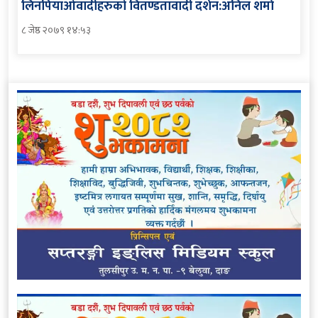
लिनपियाओवादीहरुको वितण्डतावादी दर्शन:अनिल शर्मा
८ जेष्ठ २०७९ १४:५३