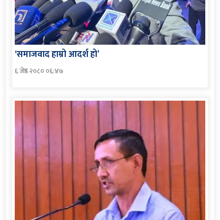
‘समाजवाद हाम्रो आदर्श हो’
६ जेष्ठ २०८० ०६:४७