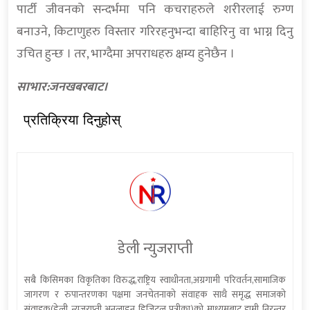
पार्टी जीवनको सन्दर्भमा पनि कचराहरुले शरीरलाई रुग्ण
बनाउने, किटाणुहरु विस्तार गरिरहनुभन्दा बाहिरिनु वा भाग्न दिनु
उचित हुन्छ । तर, भाग्दैमा अपराधहरु क्षम्य हुनेछैन ।
साभार:जनखबरबाट।
प्रतिक्रिया दिनुहोस्
डेली न्युजराप्ती
सबै किसिमका विकृतिका विरुद्ध,राष्ट्रिय स्वाधीनता,अग्रगामी परिवर्तन,सामाजिक
जागरण र रुपान्तरणका पक्षमा जनचेतनाको संवाहक साथै समृद्ध समाजको
संवाहक(डेली न्यूजराप्ती अनलाइन डिजिटल पत्रीका)को माध्यमबाट हामी निरन्तर