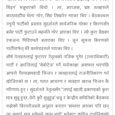
थिइन’ भन्नुभएको थियो । तर, अराजक, भ्रष्ट तत्वहरुले
काठमाडौँमा भेला गरेर, सिङ तिखारेर गएका थिए । बैठकस्थल
नपुग्दै पार्टीको प्रस्ताव सुदर्शनले सार्वजनिक गरेका र किरणसँग
बसेर पार्टी फुटाउने सहमति गरेर आएका थिए । त्यो कुरा वैद्यका
एकजना पिविएमले बताएका थिए । जुन सूचना किरणको
पार्टीमार्फत् धेरै कमरेडहरुले पाएका थिए ।
शीर्ष नेताहरुलाई फुटाएर नेतृत्वको नजिक पुगेर (उत्तराधिकारी)
पार्टी र क्रान्तिलाई ‘सेबोटेज’ गर्ने मनोकांक्षा असफल भएपछि
आफ्नो गैरमाक्र्सवादी चिन्तन र व्यवहारलाई राजनीतिकरण गर्न
खोजिएको छ । तर, गलत आचरण र व्यवहार खराब चिन्तन कै
परिणाम हुन् । सुदर्शनले नेतृत्वसँग “तपाईं खाली प्रकाण्डको कुरा
मात्र सुन्नु हुन्छ, मेरो कुरै सुन्नुहुन्न’ भन्नु र केन्द्रीय समितिको बैठकमा
रुझेको बिरालोजस्तो अनुहार बनाएर ‘समस्या अरुका पनि छन्
तर मलाई मात्र धकेल्ने काम भयो’ भनेबाट कथित दार्शनिकको