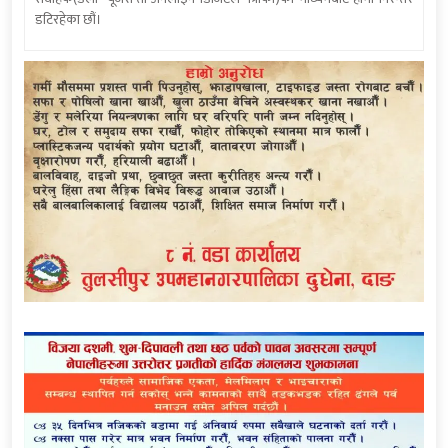
डटिरहेका छौं।