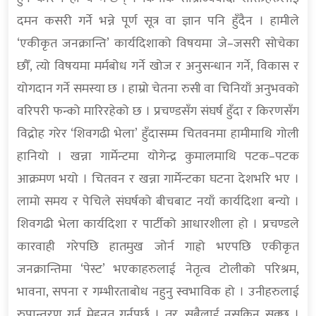
दमन कसरी गर्ने भन्ने पूर्ण सूत्र वा ज्ञान पनि हुँदैन । हामीले
‘एकीकृत जनक्रान्ति’ कार्यदिशाको विषयमा जे–जसरी सोचेका
छौँ, त्यो विषयमा मर्मबोध गर्ने खोज र अनुसन्धान गर्ने, विकास र
योगदान गर्ने समस्या छ । हाम्रो चेतना रुसी वा चिनियाँ अनुभवको
वरिपरी फन्को मारिरहेको छ । प्रचण्डसँग संघर्ष हुँदा र किरणसँग
विद्रोह गरेर ‘शिवगढी भेला’ हुँदासम्म चितवनमा हामीमाथि गोली
हानियो । खन्ना गार्मेन्टमा योगेन्द्र कुमालमाथि पटक–पटक
आक्रमण भयो । चितवन र खन्ना गार्मेन्टका घटना देशभरि भए ।
लामो समय र पेचिले संघर्षको बीचबाट नयाँ कार्यदिशा बन्यो ।
शिवगढी भेला कार्यदिशा र पार्टीको आधारशीला हो । प्रचण्डले
कारवाही गरेपछि हातमुख जोर्न गाह्रो भएपछि एकीकृत
जनक्रान्तिमा ‘पेस्ट’ भएकाहरुलाई नेतृत्व टोलीको परिश्रम,
भावना, सपना र गम्भीरताबोध नहुनु स्वभाविक हो । उनीहरुलाई
रुपान्तरण गर्न मेहनत गर्नुपर्छ । तर, सबैलाई नसकिन सक्छ ।