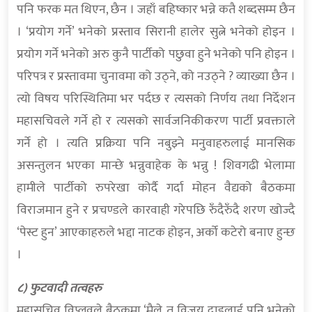
पनि फरक मत थिएन, छैन । जहाँ बहिष्कार भन्ने कतै शब्दसम्म छैन
। ‘प्रयोग गर्ने’ भनेको प्रस्ताव सिरानी हालेर सुत्ने भनेको होइन ।
प्रयोग गर्ने भनेको अरु कुनै पार्टीको पछुवा हुने भनेको पनि होइन ।
परिपत्र र प्रस्तावमा चुनावमा को उठ्ने, को नउठ्ने ? व्याख्या छैन ।
त्यो विषय परिस्थितिमा भर पर्दछ र त्यसको निर्णय तथा निर्देशन
महासचिवले गर्ने हो र त्यसको सार्वजनिकीकरण पार्टी प्रवक्ताले
गर्ने हो । त्यति प्रक्रिया पनि नबुझ्ने मनुवाहरुलाई मानसिक
असन्तुलन भएका मान्छे भन्नुवाहेक के भन्नु ! शिवगढी भेलामा
हामीले पार्टीको रुपरेखा कोर्दै गर्दा मोहन वैद्यको बैठकमा
विराजमान हुने र प्रचण्डले कारवाही गरेपछि रुँदैरुँदै शरण खोज्दै
‘पेस्ट हुन’ आएकाहरुले भद्दा नाटक होइन, अर्को कटेरो बनाए हुन्छ
।
८) फुटवादी तत्वहरु
महासचिव विप्लवले बैठकमा ‘मैले त विजय दाइलाई पनि भनेको