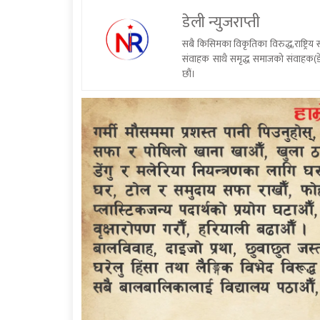
डेली न्युजराप्ती
सबै किसिमका विकृतिका विरुद्ध,राष्ट्रि
संवाहक साथै समृद्ध समाजको संवाहक(डे
छौं।