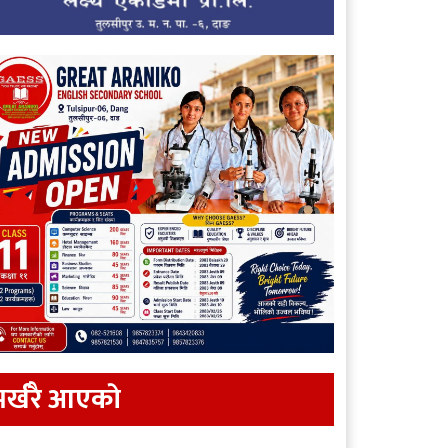
र्खरै आएकाे