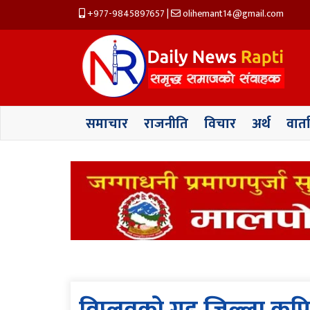
+977-9845897657
|
olihemant14@gmail.com
समाचार
राजनीति
विचार
अर्थ
वार्त