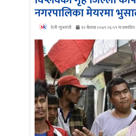
विप्लवको गृह जिल्ला कप
नगरपालिका मेयरमा भुसालको
डेली न्युजराप्ती
१२ बैशाख २०७९ ०६:५९ मा प्रकाशित