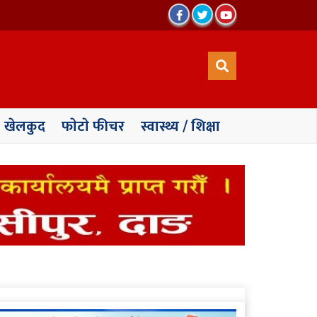
खेलकुद
फाेटाे फीचर
स्वास्थ्य / शिक्षा