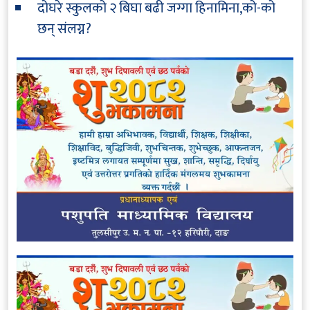
दोघरे स्कुलको २ बिघा बढी जग्गा हिनामिना,को-को
छन् संलग्न?