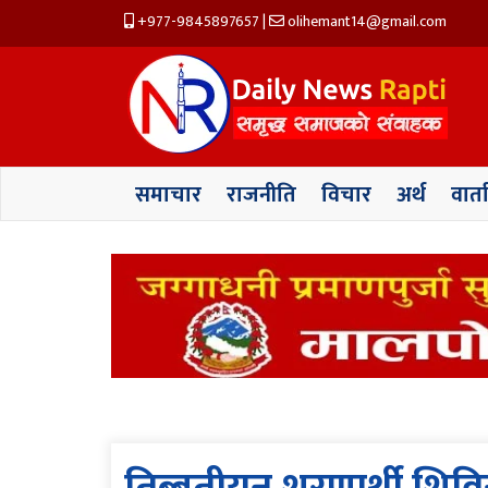
+977-9845897657
|
olihemant14@gmail.com
समाचार
राजनीति
विचार
अर्थ
वार्त