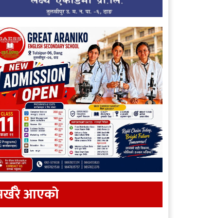
र्खरै आएकाे