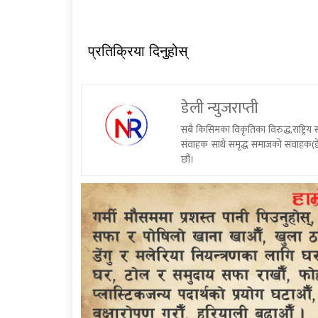
प्रतिक्रिया दिनुहोस्
डेली न्युजराप्ती
सबै किसिमका विकृतिका विरुद्ध,राष्ट्रि
संवाहक साथै समृद्ध समाजको संवाहक(डे
छौं।