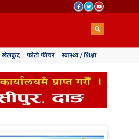
खेलकुद
फाेटाे फीचर
स्वास्थ्य / शिक्षा