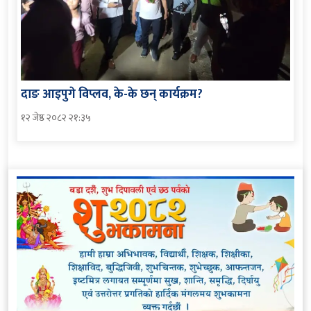
दाङ आइपुगे विप्लव, के-के छन् कार्यक्रम?
१२ जेष्ठ २०८२ २१:३५