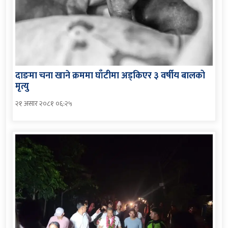
दाङमा चना खाने क्रममा घाँटीमा अड्किएर ३ वर्षीय बालको
मृत्यु
२१ असार २०८१ ०६:२५