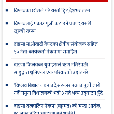
विप्लवका छोराले गरे यस्तो ट्विट,देशभर तरंग
विप्लवलाई पक्राउ पुर्जी कटाउने प्रचण्ड,यसरी
खुल्यो रहस्य
दाङमा माओवादी केन्द्रका क्षेत्रीय संयोजक सहित
५० नेता-कार्यकर्ता नेकपामा समाहित
दाङमा विप्लवका युवाहरुले ऋण नतिरेपछी
साहुद्वारा थुनिएका एक परिवारको उद्दार गरे
‘विप्लव बिधालय बनाउदै,सरकार पक्राउ पुर्जी जारी
गर्दै’ नमुना बिधालयको भदौ ३ गते भव्य उद्घाटन हुँदै
दाङमा तत्कालिन नेकपा (बहुमत) को चन्दा आतंक,
१० लाख नदिए अपहरण गर्ने धम्की !