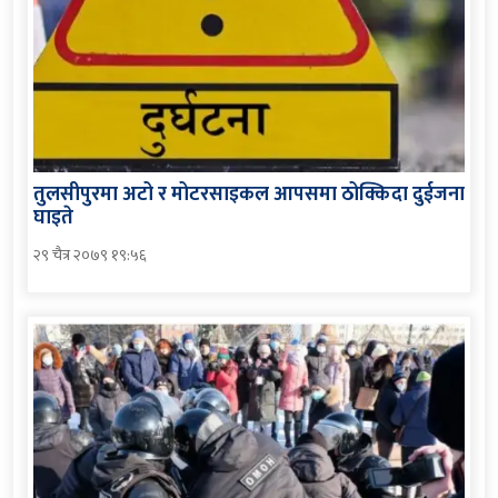
तुलसीपुरमा अटो र मोटरसाइकल आपसमा ठोक्किदा दुईजना
घाइते
२९ चैत्र २०७९ १९:५६