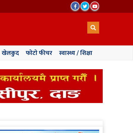
खेलकुद
फाेटाे फीचर
स्वास्थ्य / शिक्षा