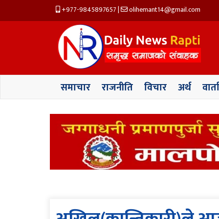
+977-9845897657
|
olihemant14@gmail.com
समाचार
राजनीति
विचार
अर्थ
वार्त