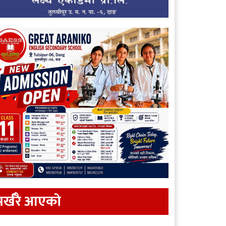
र्खरै आएकाे