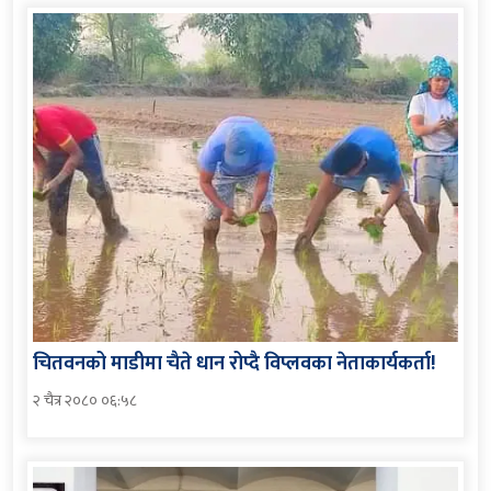
चितवनको माडीमा चैते धान रोप्दै विप्लवका नेताकार्यकर्ता!
२ चैत्र २०८० ०६:५८