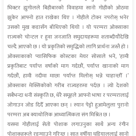
भिक्टर ह्युगोलले बिहीबारको विवाहमा सानो गोहीको ओठमा
झुकेर आफ्नो हात राखेका थिए । गोहीले टोक्न नपरोस् भनेर
उसको मुख कडासँग बाँधिएको थियो । यो परम्परा ओक्साका
राज्यको चोन्टल र हुवा जनजाति समुदायहरूमा शताब्दीयौंदेखि
चल्दै आएको छ । यो प्रकृतिको समृद्धिको लागि प्रार्थना जस्तै हो ।
ओक्साकाको प्यासिफिक कोस्टका मेयर सोसाले भने, ‘हामी
प्रकृतिबाट पर्याप्त वर्षाको माग गर्दछौं, पर्याप्त खानाको माग
गर्दछौं, हामी नदीमा माछा पर्याप्त मिलोस् भन्ने चाहान्छौँ ।’
ओक्साका मेक्सिकोको गरीब राज्यहरुमा पर्दछ । त्यो देशको
सबैभन्दा धनी संस्कृति छ, धेरै समूहले आफ्नो भाषा र परम्परालाई
जोगाउन जोड दिदैँ आएका छन् । स्यान पेड्रो हुआमेलुला पुरानो
परम्परा अब क्याथोलिक आध्यात्मिकता संग मिश्रित छ ।
यसमा गोहीलाई सेतो पोशाक लगाउनुका साथै अन्य रंगीन
पोशाकहरूले रङग्याउने गरिन्छ । सात वर्षीया घडियाललाई सानो