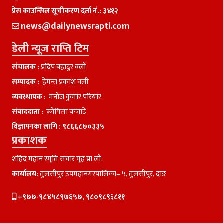
प्रेस काउन्सिल सूचीकरण दर्ता नं.: ३४१२
news@dailynewsrapti.com
डेली न्यूज राप्ति टिम
संचालक :
प्रदिप बहादुर वली
सम्पादक :
हेमन्त प्रकाश वली
व्यवस्थापक :
मनाेज कुमार परियार
संवाददाता :
काेपिला बन्जाडे
विज्ञापनका लागि :
९८६६८७०३३५
प्रकाशक
शहिद महान स्मृति संचार गृह प्रा.ली.
कार्यालय:
तुलसीपुर उपमहानगरपालिका– ५, तुलसीपुर, दाङ
+९७७-९८४५८९७६५७, ९८०९८९६८११