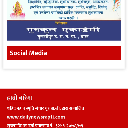
Social Media
हाम्राे बारेमा
शहिद महान स्मृति संचार गृह प्रा.ली. द्वारा सन्चालित
www.dailynewsrapti.com
सूचना विभाग दर्ता प्रमाणपत्र नं.: ३२४९-२०७८/७९