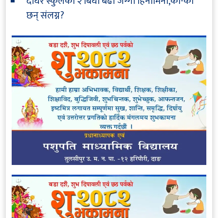
दोघरे स्कुलको २ बिघा बढी जग्गा हिनामिना,को-को
छन् संलग्न?