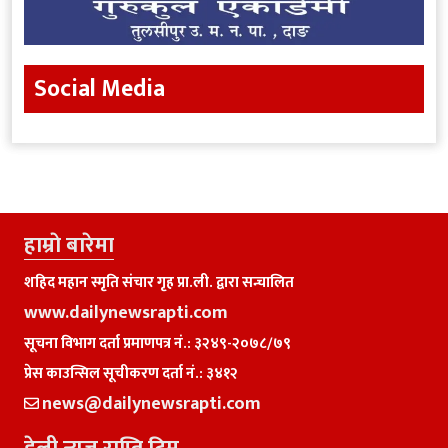
Social Media
हाम्राे बारेमा
शहिद महान स्मृति संचार गृह प्रा.ली. द्वारा सन्चालित
www.dailynewsrapti.com
सूचना विभाग दर्ता प्रमाणपत्र नं.: ३२४९-२०७८/७९
प्रेस काउन्सिल सूचीकरण दर्ता नं.: ३४१२
news@dailynewsrapti.com