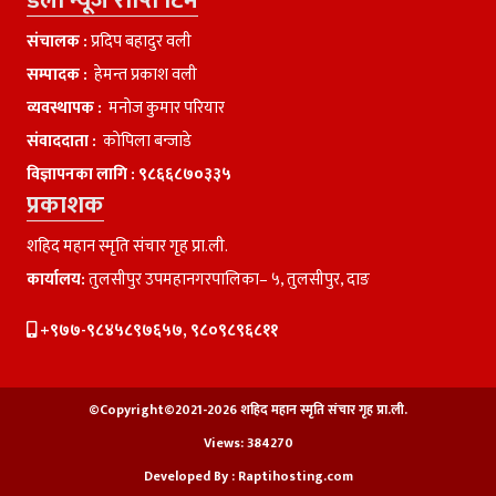
डेली न्यूज राप्ति टिम
संचालक :
प्रदिप बहादुर वली
सम्पादक :
हेमन्त प्रकाश वली
व्यवस्थापक :
मनाेज कुमार परियार
संवाददाता :
काेपिला बन्जाडे
विज्ञापनका लागि :
९८६६८७०३३५
प्रकाशक
शहिद महान स्मृति संचार गृह प्रा.ली.
कार्यालय:
तुलसीपुर उपमहानगरपालिका– ५, तुलसीपुर, दाङ
+९७७-९८४५८९७६५७, ९८०९८९६८११
©Copyright©2021-2026 शहिद महान स्मृति संचार गृह प्रा.ली.
Views:
384270
Developed By :
Raptihosting.com