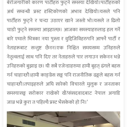
बेरोजगारीको कारण पार्टीहरु फुट्ने समस्या देखियो।पार्टीहरुको
अर्थ सम्वन्धी प्रस्ट दृस्टिकोणको अभाव देखियो।यसले पनि
पार्टीहरु फुट्ने र चन्दा उठाएर खाने जस्तो भो।यसले त ढिलो
चाडो फुट्ने समस्या आइहाल्छ। आजका समस्याहरुलाइ हल गर्ने
बारे एमाले भित्रका नया पुस्ता र वुद्दिजिविहरुपनि आफ्नै पार्टी र
नेताहरूबाट सन्तुष्ट छैनन।एक निश्चित समयसम्म उनिहरुले
नेतृत्वलाई साथ पनि दिए तर नेताहरुले पार लगाउन सकेनन भन्ने
उनिहरुको बुझाइ छ। यी सबै एजेन्डाहरुमा हामी बृहत् ढंगले बहस
गर्न चाहान्छौ।हामी काङ्ग्रेस सङ्ग पनि राजनीतिक ढङ्गले बहस गर्न
चाहान्छौ।तपाइहरुले अघि सारेको विचारले मुलुक र जनताका
समस्यासङ्ग सरोकार राखेको खै?संसदवादबाट नेपाल अगाडि
जान्न भन्ने कुरा त पहिल्यै प्रस्ट भैसकेको हो नि।’