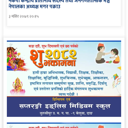
नेकपा केन्द्रीय प्रतिनिधि सदस्य तथा जनगणतान्त्रिक मञ्च
नेपालका अध्यक्ष मगर पक्राउ
३ मंसिर २०७९ २०:१५