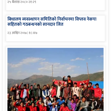
२५ बैशाख २०८० २१:२९
बिधालय व्यवस्थापन समितिको निर्वाचनमा विप्लव नेकपा
सहितको गठबन्धनको सानदार जित
२३ आश्विन २०७८ १८:४७