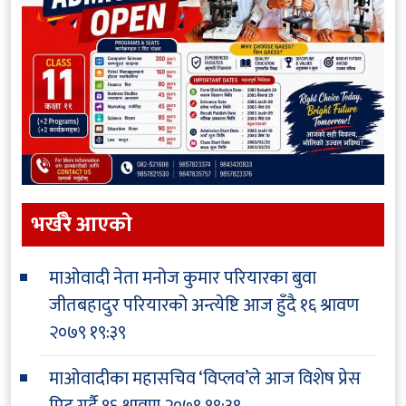
भर्खरै आएकाे
माओवादी नेता मनोज कुमार परियारका बुवा
जीतबहादुर परियारको अन्त्येष्टि आज हुँदै
१६ श्रावण
२०७९ १९:३९
माओवादीका महासचिव ‘विप्लव’ले आज विशेष प्रेस
मिट गर्दै
१६ श्रावण २०७९ १९:३९