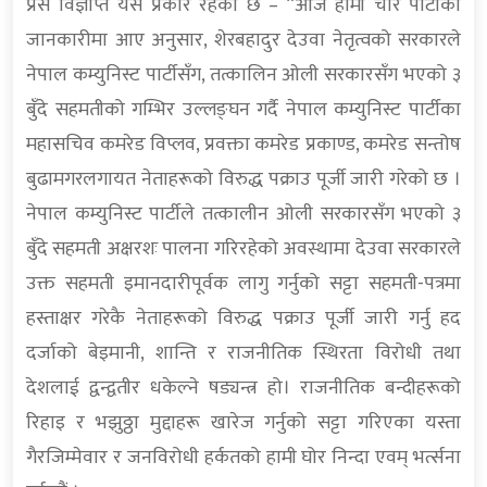
प्रेस विज्ञप्ति यस प्रकार रहेको छ – “आज हामी चार पार्टीको
जानकारीमा आए अनुसार, शेरबहादुर देउवा नेतृत्वको सरकारले
नेपाल कम्युनिस्ट पार्टीसँग, तत्कालिन ओली सरकारसँग भएको ३
बुँदे सहमतीको गम्भिर उल्लङ्घन गर्दै नेपाल कम्युनिस्ट पार्टीका
महासचिव कमरेड विप्लव, प्रवक्ता कमरेड प्रकाण्ड, कमरेड सन्तोष
बुढामगरलगायत नेताहरूको विरुद्ध पक्राउ पूर्जी जारी गरेको छ ।
नेपाल कम्युनिस्ट पार्टीले तत्कालीन ओली सरकारसँग भएको ३
बुँदे सहमती अक्षरशः पालना गरिरहेको अवस्थामा देउवा सरकारले
उक्त सहमती इमानदारीपूर्वक लागु गर्नुको सट्टा सहमती-पत्रमा
हस्ताक्षर गरेकै नेताहरूको विरुद्ध पक्राउ पूर्जी जारी गर्नु हद
दर्जाको बेइमानी, शान्ति र राजनीतिक स्थिरता विरोधी तथा
देशलाई द्वन्द्वतीर धकेल्ने षड्यन्त्र हो। राजनीतिक बन्दीहरूको
रिहाइ र भझुठ्ठा मुद्दाहरू खारेज गर्नुको सट्टा गरिएका यस्ता
गैरजिम्मेवार र जनविरोधी हर्कतको हामी घोर निन्दा एवम्‌ भर्त्सना