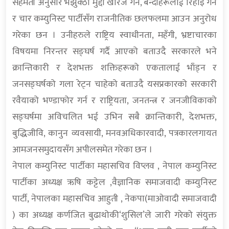
सहमती अनुसार भझुक्ठा मुद्दा खारेज गर्न, बन्दीहरूलाई रिहाइ गर्न
र चार कम्युनिस्ट पार्टीसँग राजनीतिक छलफलमा आउन अनुरोध
गरेका छन । उनीहरुले राष्ट्रिय स्वाधीनता, महँगी, भ्रष्टाचारका
विषयमा निरन्तर सङ्घर्ष गर्दै आएको बताउदै सरकारले भने
क्रान्तिकारी र देशभक्त शक्तिहरूको एकतालाई भाँड्न र
जनसङ्घर्षको गला रेट्न चाहेको बताउदै यसप्रकारको सरकारी
रवैयाको भण्डाफोर गर्न र राष्ट्रियता, जनतन्त्र र जनजीविकाको
सङ्घर्षमा अविचलित भई उभिन सबै क्रान्तिकारी, देशभक्त,
बुद्धिजीवि, कानुन व्यवसायी, मनवअधिकारवादी, पत्रकारलगायत
आमजनसमुदायसँग अपीलसमेत गरेका छन ।
नेपाल कम्युनिस्ट पार्टीका महासचिव विप्लव , नेपाल कम्युनिस्ट
पार्टीका अध्यक्ष ऋषि कट्टेल ,वैज्ञानिक समाजवादी कम्युनिस्ट
पार्टी, नेपालका महासचिव आहुती , नेकपा(माओवादी समाजवादी
) का अध्यक्ष कर्णजित बुढाथोकी‘शुसिल’ले जारी गरेको संयुक्त