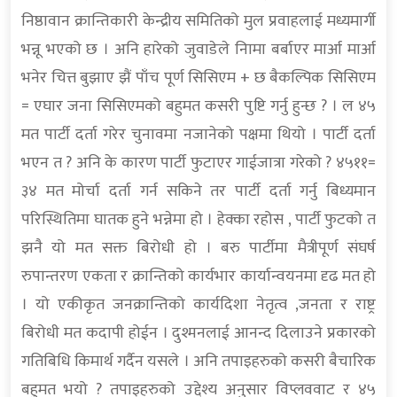
निष्ठावान क्रान्तिकारी केन्द्रीय समितिको मुल प्रवाहलाई मध्यमार्गी
भन्नू भएको छ । अनि हारेको जुवाडेले निामा बर्बाएर मार्आ मार्आ
भनेर चित्त बुझाए झैं पाँच पूर्ण सिसिएम + छ बैकल्पिक सिसिएम
= एघार जना सिसिएमको बहुमत कसरी पुष्टि गर्नु हुन्छ ? । ल ४५
मत पार्टी दर्ता गरेर चुनावमा नजानेको पक्षमा थियो । पार्टी दर्ता
भएन त ? अनि के कारण पार्टी फुटाएर गाईजात्रा गरेको ? ४५११=
३४ मत मोर्चा दर्ता गर्न सकिने तर पार्टी दर्ता गर्नु बिध्यमान
परिस्थितिमा घातक हुने भन्नेमा हो । हेक्का रहोस , पार्टी फुटको त
झनै यो मत सक्त बिरोधी हो । बरु पार्टीमा मैत्रीपूर्ण संघर्ष
रुपान्तरण एकता र क्रान्तिको कार्यभार कार्यान्वयनमा दृढ मत हो
। यो एकीकृत जनक्रान्तिको कार्यदिशा नेतृत्व ,जनता र राष्ट्र
बिरोधी मत कदापी होईन । दुश्मनलाई आनन्द दिलाउने प्रकारको
गतिबिधि किमार्थ गर्दैन यसले । अनि तपाइहरुको कसरी बैचारिक
बहुमत भयो ? तपाइहरुको उद्देश्य अनुसार विप्लववाट र ४५