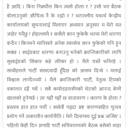
है आदि । बिना निक्र्यौंल किन त्यसो होला र ? उसो भए बैठक
बोलाउनुको औचित्य नै के रह्यो र ? धरातलीय यथार्थ केन्द्रीय
कार्यालयको सूचनालाई मिलाएर अध्ययन अनुसार म मेरो मत
जाहेर गर्नेछु ! होहल्लामै र कसैले कान फुकेकै भरमा मेरो धारणा
बन्दैन ! किनभने मानिसले अनेक स्वार्थमा कान फुकेको पनि हुन
सक्छ । साईडबाट धारणा बनाउनु भनेको क्रान्तिकारीको लागि
सुसाईडको सिकार बन्ने तरिका हो । मैले यस्तै भनिरहे ।
साथीहरुले पार्टी संसदवादी हुँदैछ को आसय दिन्थे । मलाई
विश्वास लाग्दैनथ्यो । मैले क्रान्तिकारी पार्टी, नेतृत्व टिमको
वकालत दह्रै गर्थे । सबै कमरेडहरुसँगको भेटको आनन्द बेग्लै
खालको हुनेगर्छ । तर गह्रौं गह्रौं छ वातावरण । कारण के होला ?
प्रस्ताव हात हात पर्यो । सर्सर्ती पढ्दा प्रष्ट कारणसहित चुनाव
प्रयोग गर्ने तत्कालीन कार्यनीति । मेरो दिमागमा दुई प्रश्न जन्मिए ।
पहिलो केही दिन अगाडि पार्टी सचिवालयको बैठक बसेको थाहा