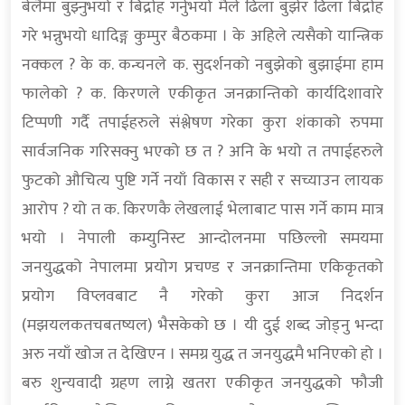
बेलैमा बुझ्नुभयो र बिद्राेह गर्नुभयो मैले ढिला बुझेर ढिला बिद्राेह
गरे भन्नुभयो धादिङ्ग कुम्पुर बैठकमा । के अहिले त्यसैको यान्त्रिक
नक्कल ? के क. कन्चनले क. सुदर्शनको नबुझेको बुझाईमा हाम
फालेको ? क. किरणले एकीकृत जनक्रान्तिको कार्यदिशावारे
टिप्पणी गर्दै तपाईहरुले संश्लेषण गरेका कुरा शंकाको रुपमा
सार्वजनिक गरिसक्नु भएको छ त ? अनि के भयो त तपाईहरुले
फुटको औचित्य पुष्टि गर्ने नयाँ विकास र सही र सच्याउन लायक
आरोप ? यो त क. किरणकै लेखलाई भेलाबाट पास गर्ने काम मात्र
भयो । नेपाली कम्युनिस्ट आन्दोलनमा पछिल्लो समयमा
जनयुद्धको नेपालमा प्रयोग प्रचण्ड र जनक्रान्तिमा एकिकृतको
प्रयोग विप्लवबाट नै गरेको कुरा आज निदर्शन
(मझयलकतचबतष्यल) भैसकेको छ । यी दुई शब्द जोड्नु भन्दा
अरु नयाँ खोज त देखिएन । समग्र युद्ध त जनयुद्धमै भनिएको हो ।
बरु शुन्यवादी ग्रहण लाग्ने खतरा एकीकृत जनयुद्धको फौजी