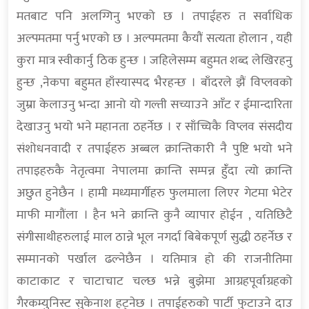
मतबाट पनि अलग्गिनु भएको छ । तपाईहरु त सर्वाधिक
अल्पमतमा पर्नु भएको छ । अल्पमतमा कैयौं सत्यता होलान , यही
कुरा मात्र स्वीकार्नु ठिक हुन्छ । जहिलेसम्म बहुमत शब्द लेखिरहनु
हुन्छ ,नेकपा बहुमत हाँस्यास्पद भैरहन्छ । बाँदरले झैं विप्लवको
जुम्रा केलाउनु भन्दा आनो यो गल्ती सच्याउने आँट र ईमान्दारिता
देखाउनु भयो भने महानता ठहर्नेछ । र साँच्चिकै विप्लव संसदीय
संशोधनवादी र तपाईहरु अब्बल क्रान्तिकारी नै पुष्टि भयो भने
तपाइहरुकै नेतृत्वमा नेपालमा क्रान्ति सम्पन्न हुँंदा त्यो क्रान्ति
अछुत हुनेछैन । हामी मध्यमार्गीहरु फुलमाला लिएर गेटमा भेटेर
माफी मागौंला । हैन भने क्रान्ति कुनै व्यापार होईन , यतिछिटै
संगीसाथीहरुलाई माल ठान्ने भूल नगर्दा बिबेकपूर्ण सुद्धी ठहर्नेछ र
सम्मानको पर्खाल ढल्नेछैन । यतिमात्र हो की राजनीतिमा
काटाकाट र चाटाचाट चल्छ भन्ने बुझेमा आग्रहपूर्वाग्रहको
गैरकम्युनिस्ट सुकेनाश हट्नेछ । तपाईहरुको पार्टी फुटाउने दाउ