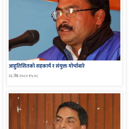
आहुतिसितको सहकार्य र संयुक्त मोर्चाबारे
२६ जेष्ठ २०८० १५:०८