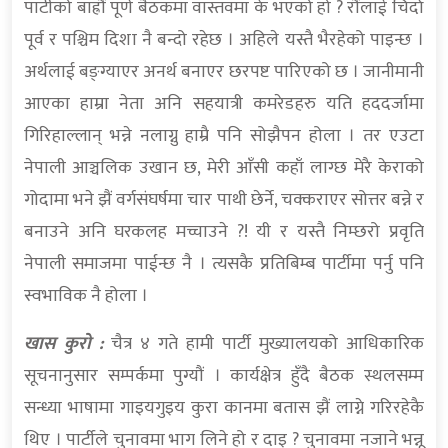
पार्टीको बाह्रौं पूर्ण बैठकमा वास्तवमा के भएको हो ? रौंलाई चिर्दा
पूर्व र पश्चिम दिशा नै बन्दो रहेछ । अहिले यस्तै भैरहेको पाइन्छ ।
अर्थलाई बङ्ग्याएर अनर्थ बनाएर छरपष्ट पारिएको छ । जानीमानी
आएका हाम्रा नेता अनि सहयात्री कमरेडहरु यति हददर्जामा
गिरिहाल्लान् भन्ने नलाग्नु हाम्रै पनि सोझैपन होला । तर एउटा
नेपाली आञ्चलिक उखान छ, मेरी आँसी कहाँ लाग्छ मेरै केराको
गोदामा भने झैं वर्गसंघर्षमा चार पाथी छेर्ने, चक्कराएर सोत्तर बन्ने र
बनाउने अनि घरकलह मच्चाउने ?! यी र यस्तै निम्छरो प्रवृति
नेपाली समाजमा पाईन्छ नै । त्यसकै प्रतिबिम्ब पार्टीमा पर्नु पनि
स्वभाविक नै होला ।
खास कुरो :
चैत्र ४ गते हामी पार्टी मुख्यालयको आधिकारिक
सूचनानुसार सम्पर्कमा पुग्यौं । कार्यक्षेत्र हुँदै बैठक स्थलसम्म
सन्ध्या भाषामा गाइयगुइय कुरा कानमा बतास झैं लाग्ने गरिरहेकै
थिए । पार्टीले चुनावमा भाग लिने हो र दाइ ? चुनावमा नजाने भन्नू