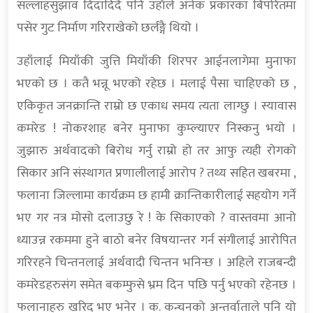
सल्लाहसुझाव दिदादिदै पनि उहाँले अनेक प्रकारका बिपरितमा
पसेर गुट निर्माण गरिराखेको छर्लङ्गै थियो ।
उहाँलाई मियाँकी जुत्ति मियाँकी शिरपर आईनलागेमा मुनाफा
भएको छ । कतै भन्नू भएको रहेछ । मलाई पैसा चाहिएको छ ,
एकिकृत जनक्रान्ति राम्रो छ एकाध समय त्यता लाग्छु । स्यावास
कमरेड ! नोकरशाह बनेर मुनाफा कुम्ल्याएर निस्कनु भयो ।
जुझारु अर्थवादको बिरोध गर्नु राम्रो हो तर आफु त्यही रोगको
सिकार अनि संस्थागत प्रणालीलाई आरोप ? तथ्य सहित खबरमा ,
फलाना जिल्लामा कार्यक्रम छ हामी क्रान्तिकारीलाई सहयोग गर्ने
भए गर नत्र मोसो दलाउछु रे ! के सिकाएको ? वास्तवमा आनो
ध्याउन्न रकममा हुने बाठो बनेर विषयान्तर गर्न संगीलाई आरोपित
गरिरहने चिन्तनलाई अर्थवादी चिन्तन भनिन्छ । अहिले राजबन्दी
कमरेडहरुसंग समेत बकम्फुसे भ्रम दिन पछि पर्नु भएको रहेनछ ।
फलानाहरु खरिद भए भनेर । क. कन्चनको अन्तर्वाताले पनि यो