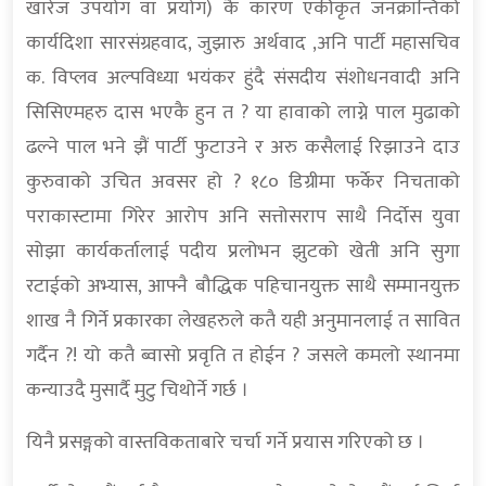
खारेज उपयोग वा प्रयोग) कै कारण एकीकृत जनक्रान्तिको
कार्यदिशा सारसंग्रहवाद, जुझारु अर्थवाद ,अनि पार्टी महासचिव
क. विप्लव अल्पविध्या भयंकर हुंदै संसदीय संशोधनवादी अनि
सिसिएमहरु दास भएकै हुन त ? या हावाको लाग्ने पाल मुढाको
ढल्ने पाल भने झैं पार्टी फुटाउने र अरु कसैलाई रिझाउने दाउ
कुरुवाको उचित अवसर हो ? १८० डिग्रीमा फर्केर निचताको
पराकास्टामा गिरेर आरोप अनि सत्तोसराप साथै निर्दोस युवा
सोझा कार्यकर्तालाई पदीय प्रलोभन झुटको खेती अनि सुगा
रटाईको अभ्यास, आफ्नै बौद्धिक पहिचानयुक्त साथै सम्मानयुक्त
शाख नै गिर्ने प्रकारका लेखहरुले कतै यही अनुमानलाई त सावित
गर्दैन ?! यो कतै ब्वासो प्रवृति त होईन ? जसले कमलो स्थानमा
कन्याउदै मुसार्दै मुटु चिथोर्ने गर्छ ।
यिनै प्रसङ्गको वास्तविकताबारे चर्चा गर्ने प्रयास गरिएको छ ।