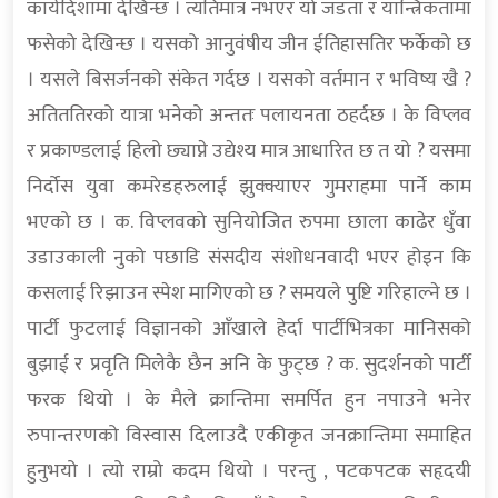
कार्यदिशामा देखिन्छ । त्यतिमात्र नभएर यो जडता र यान्त्रिकतामा
फसेको देखिन्छ । यसको आनुवंषीय जीन ईतिहासतिर फर्केको छ
। यसले बिसर्जनको संकेत गर्दछ । यसको वर्तमान र भविष्य खै ?
अतिततिरको यात्रा भनेको अन्ततः पलायनता ठहर्दछ । के विप्लव
र प्रकाण्डलाई हिलो छ्याप्ने उद्येश्य मात्र आधारित छ त यो ? यसमा
निर्दोस युवा कमरेडहरुलाई झुक्क्याएर गुमराहमा पार्ने काम
भएको छ । क. विप्लवको सुनियोजित रुपमा छाला काढेर धुँवा
उडाउकाली नुको पछाडि संसदीय संशोधनवादी भएर होइन कि
कसलाई रिझाउन स्पेश मागिएको छ ? समयले पुष्टि गरिहाल्ने छ ।
पार्टी फुटलाई विज्ञानको आँखाले हेर्दा पार्टीभित्रका मानिसको
बुझाई र प्रवृति मिलेकै छैन अनि के फुट्छ ? क. सुदर्शनको पार्टी
फरक थियो । के मैले क्रान्तिमा समर्पित हुन नपाउने भनेर
रुपान्तरणको विस्वास दिलाउदै एकीकृत जनक्रान्तिमा समाहित
हुनुभयो । त्यो राम्रो कदम थियो । परन्तु , पटकपटक सहृदयी