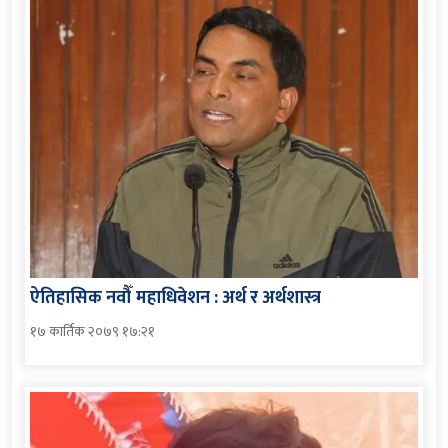
ऐतिहासिक नवौँ महाधिवेशन : अर्थ र अर्थशास्त्र
१७ कार्तिक २०७९ १७:२१