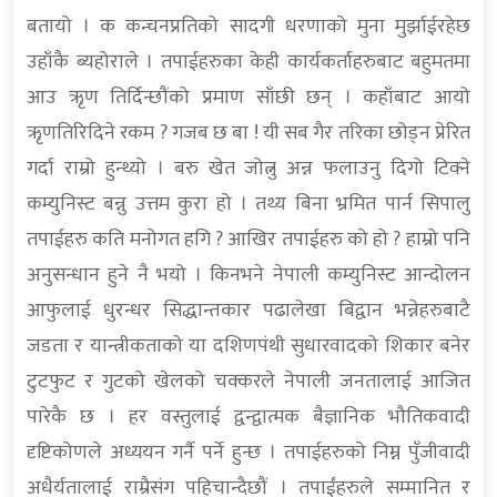
बतायो । क कन्चनप्रतिको सादगी धरणाको मुना मुर्झाईरहेछ
उहाँकै ब्यहोराले । तपाईहरुका केही कार्यकर्ताहरुबाट बहुमतमा
आउ ऋृण तिर्दिन्छौंको प्रमाण साँछी छन् । कहाँबाट आयो
ऋृणतिरिदिने रकम ? गजब छ बा ! यी सब गैर तरिका छोड्न प्रेरित
गर्दा राम्रो हुन्थ्यो । बरु खेत जोत्नु अन्न फलाउनु दिगो टिक्ने
कम्युनिस्ट बन्नु उत्तम कुरा हो । तथ्य बिना भ्रमित पार्न सिपालु
तपाईहरु कति मनोगत हगि ? आखिर तपाईहरु को हो ? हाम्रो पनि
अनुसन्धान हुने नै भयो । किनभने नेपाली कम्युनिस्ट आन्दोलन
आफुलाई धुरन्धर सिद्धान्तकार पढालेखा बिद्वान भन्नेहरुबाटै
जडता र यान्त्रीकताको या दशिणपंथी सुधारवादको शिकार बनेर
टुटफुट र गुटको खेलको चक्करले नेपाली जनतालाई आजित
पारेकै छ । हर वस्तुलाई द्वन्द्वात्मक बैज्ञानिक भौतिकवादी
दृष्टिकोणले अध्ययन गर्नै पर्ने हुन्छ । तपाईहरुको निम्न पुँजीवादी
अधैर्यतालाई राम्रैसंग पहिचान्दैछौं । तपाईंहरुले सम्मानित र