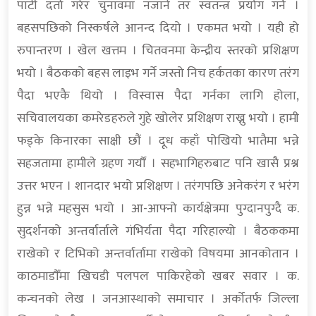
पार्टी दर्ता गरेर चुनावमा नजाने तर स्वतन्त्र प्रयोग गर्ने ।
बहसपछिको निस्कर्षले आनन्द दियो । एकमत भयो । यही हो
रुपान्तरण । खेल खत्तम । चितवनमा केन्द्रीय स्तरको प्रशिक्षण
भयो । बैठकको बहस लाइभ गर्ने जस्तो निच हर्कतका कारण तरंग
पैदा भएकै थियो । विस्वास पैदा गर्नका लागि होला,
सचिवालयका कमरेडहरुले गुहे खोलेर प्रशिक्षण राख्नु भयो । हामी
फड्के किनारका साक्षी छौं । दूध कहाँ पोखियो भातैमा भन्ने
सहजतामा हामीले ग्रहण गर्यौं । सहभागिहरुबाट पनि खासै प्रश्न
उत्तर भएन । शानदार भयो प्रशिक्षण । तरंगपछि अनेकरंग र भरंग
हुन्न भन्ने महसुस भयो । आ-आफ्नो कार्यक्षेत्रमा पुग्दानपुग्दै क.
सुदर्शनको अन्तर्वार्ताले गंभिर्यता पैदा गरिहाल्यो । बैठककमा
राखेको र टिभिको अन्तर्वार्तामा राखेको विषयमा आनकोतान ।
काठमाडाैँमा खिचडी पलपल पाकिरहेको खबर सवार । क.
कन्चनको लेख । जनआस्थाको समाचार । अर्कोतर्फ जिल्ला