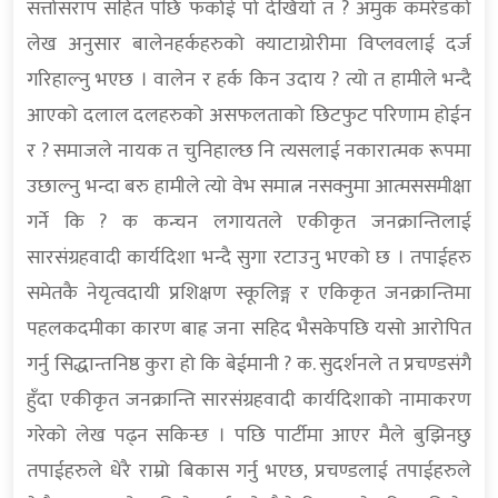
सत्तोसराप सहित पछि फर्काई पो देखियो त ? अमुक कमरेडको
लेख अनुसार बालेनहर्कहरुको क्याटाग्रोरीमा विप्लवलाई दर्ज
गरिहाल्नु भएछ । वालेन र हर्क किन उदाय ? त्यो त हामीले भन्दै
आएको दलाल दलहरुको असफलताको छिटफुट परिणाम होईन
र ? समाजले नायक त चुनिहाल्छ नि त्यसलाई नकारात्मक रूपमा
उछाल्नु भन्दा बरु हामीले त्यो वेभ समात्न नसक्नुमा आत्मससमीक्षा
गर्ने कि ? क कन्चन लगायतले एकीकृत जनक्रान्तिलाई
सारसंग्रहवादी कार्यदिशा भन्दै सुगा रटाउनु भएको छ । तपाईहरु
समेतकै नेयृत्वदायी प्रशिक्षण स्कूलिङ्ग र एकिकृत जनक्रान्तिमा
पहलकदमीका कारण बाह्र जना सहिद भैसकेपछि यसो आरोपित
गर्नु सिद्धान्तनिष्ठ कुरा हो कि बेईमानी ? क. सुदर्शनले त प्रचण्डसंगै
हुँदा एकीकृत जनक्रान्ति सारसंग्रहवादी कार्यदिशाको नामाकरण
गरेको लेख पढ्न सकिन्छ । पछि पार्टीमा आएर मैले बुझिनछु
तपाईहरुले धेरै राम्रो बिकास गर्नु भएछ, प्रचण्डलाई तपाईहरुले