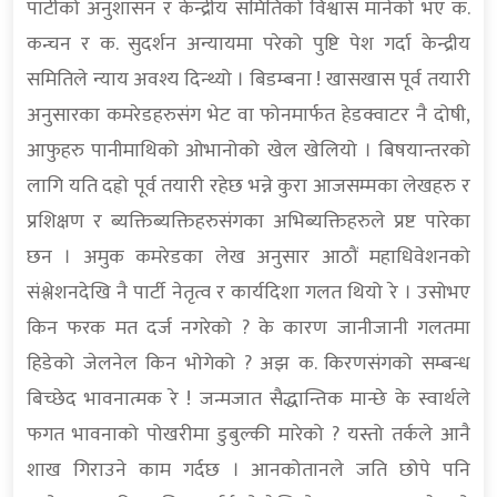
पार्टीको अनुशासन र केन्द्रीय समितिको विश्वास मानेको भए क.
कन्चन र क. सुदर्शन अन्यायमा परेको पुष्टि पेश गर्दा केन्द्रीय
समितिले न्याय अवश्य दिन्थ्यो । बिडम्बना ! खासखास पूर्व तयारी
अनुसारका कमरेडहरुसंग भेट वा फोनमार्फत हेडक्वाटर नै दोषी,
आफुहरु पानीमाथिको ओभानोको खेल खेलियो । बिषयान्तरको
लागि यति दह्रो पूर्व तयारी रहेछ भन्ने कुरा आजसम्मका लेखहरु र
प्रशिक्षण र ब्यक्तिब्यक्तिहरुसंगका अभिब्यक्तिहरुले प्रष्ट पारेका
छन । अमुक कमरेडका लेख अनुसार आठौं महाधिवेशनको
संश्लेशनदेखि नै पार्टी नेतृत्व र कार्यदिशा गलत थियो रे । उसोभए
किन फरक मत दर्ज नगरेको ? के कारण जानीजानी गलतमा
हिडेको जेलनेल किन भोगेको ? अझ क. किरणसंगको सम्बन्ध
बिच्छेद भावनात्मक रे ! जन्मजात सैद्धान्तिक मान्छे के स्वार्थले
फगत भावनाको पोखरीमा डुबुल्की मारेको ? यस्तो तर्कले आनै
शाख गिराउने काम गर्दछ । आनकोतानले जति छोपे पनि