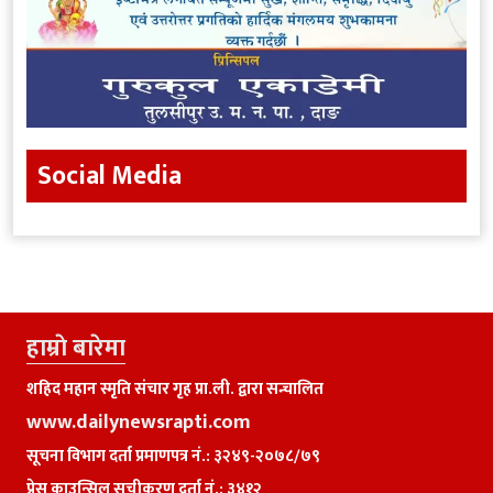
Social Media
हाम्राे बारेमा
शहिद महान स्मृति संचार गृह प्रा.ली. द्वारा सन्चालित
www.dailynewsrapti.com
सूचना विभाग दर्ता प्रमाणपत्र नं.: ३२४९-२०७८/७९
प्रेस काउन्सिल सूचीकरण दर्ता नं.: ३४१२