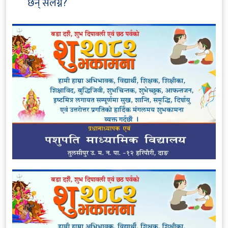
छन् संलग्न?