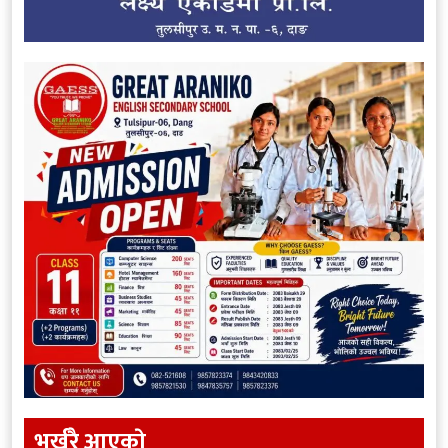
भर्खरै आएकाे