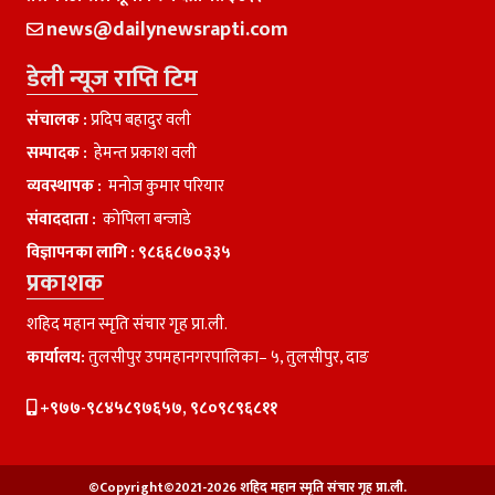
news@dailynewsrapti.com
डेली न्यूज राप्ति टिम
संचालक :
प्रदिप बहादुर वली
सम्पादक :
हेमन्त प्रकाश वली
व्यवस्थापक :
मनाेज कुमार परियार
संवाददाता :
काेपिला बन्जाडे
विज्ञापनका लागि :
९८६६८७०३३५
प्रकाशक
शहिद महान स्मृति संचार गृह प्रा.ली.
कार्यालय:
तुलसीपुर उपमहानगरपालिका– ५, तुलसीपुर, दाङ
+९७७-९८४५८९७६५७, ९८०९८९६८११
©Copyright©2021-2026 शहिद महान स्मृति संचार गृह प्रा.ली.