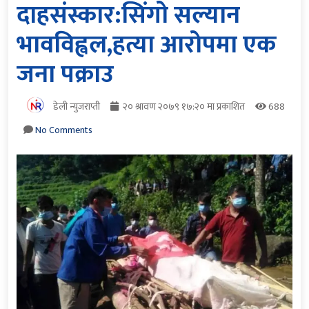
दाहसंस्कार:सिंगो सल्यान
भावविह्वल,हत्या आरोपमा एक
जना पक्राउ
डेली न्युजराप्ती
२० श्रावण २०७९ १७:२० मा प्रकाशित
688
No Comments