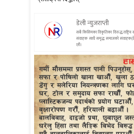
डेली न्युजराप्ती
सबै किसिमका विकृतिका विरुद्ध,राष्ट्रि
संवाहक साथै समृद्ध समाजको संवाहक(डे
छौं।