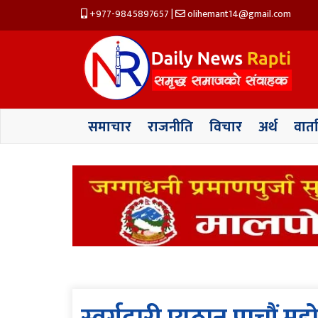
+977-9845897657
|
olihemant14@gmail.com
समाचार
राजनीति
विचार
अर्थ
वार्त