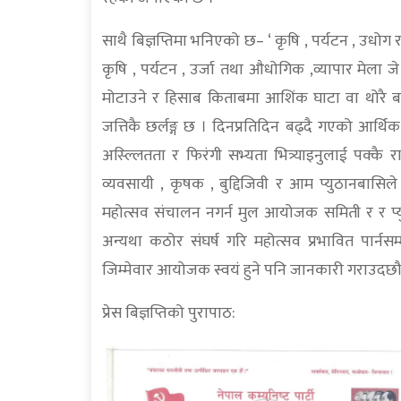
साथै बिज्ञप्तिमा भनिएको छ– ‘ कृषि , पर्यटन , उधोग र 
कृषि , पर्यटन , उर्जा तथा औधोगिक ,व्यापार मे
मोटाउने र हिसाब किताबमा आशिंक घाटा वा थोरै ब
जत्तिकै छर्लङ्ग छ । दिनप्रतिदिन बढ्दै गएको आर्थ
अस्ल्लितता र फिरंगी सभ्यता भित्र्याइनुलाई पक्कै 
व्यवसायी , कृषक , बुद्दिजिवी र आम प्युठानबासि
महोत्सव संचालन नगर्न मुल आयोजक समिती र र प्युठा
अन्यथा कठोर संघर्ष गरि महोत्सव प्रभावित पार्नसम्म
जिम्मेवार आयोजक स्वयं हुने पनि जानकारी गराउदछौ
प्रेस बिज्ञप्तिको पुरापाठ: