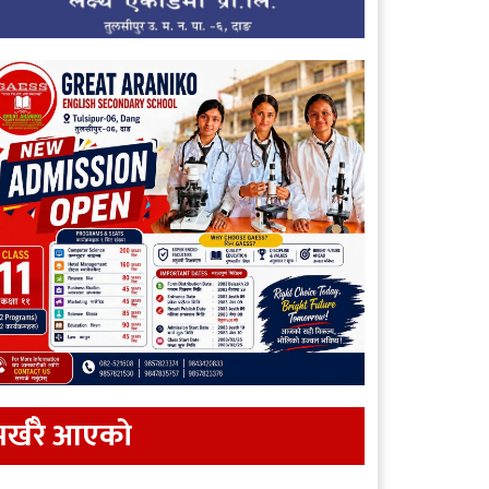
र्खरै आएकाे