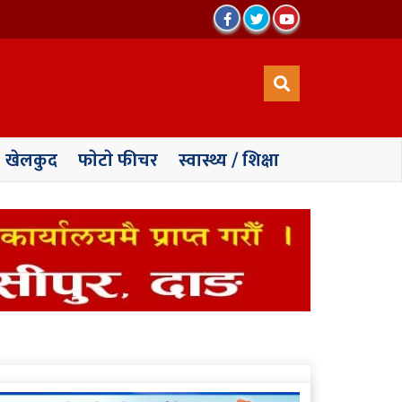
खेलकुद
फाेटाे फीचर
स्वास्थ्य / शिक्षा