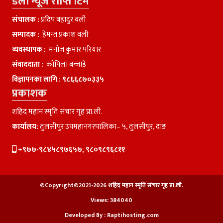
डेली न्यूज राप्ति टिम
संचालक :
प्रदिप बहादुर वली
सम्पादक :
हेमन्त प्रकाश वली
व्यवस्थापक :
मनाेज कुमार परियार
संवाददाता :
काेपिला बन्जाडे
विज्ञापनका लागि :
९८६६८७०३३५
प्रकाशक
शहिद महान स्मृति संचार गृह प्रा.ली.
कार्यालय:
तुलसीपुर उपमहानगरपालिका– ५, तुलसीपुर, दाङ
+९७७-९८४५८९७६५७, ९८०९८९६८११
©Copyright©2021-2026 शहिद महान स्मृति संचार गृह प्रा.ली.
Views:
384040
Developed By :
Raptihosting.com