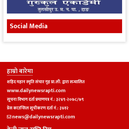
Social Media
हाम्राे बारेमा
शहिद महान स्मृति संचार गृह प्रा.ली. द्वारा सन्चालित
www.dailynewsrapti.com
सूचना विभाग दर्ता प्रमाणपत्र नं.: ३२४९-२०७८/७९
प्रेस काउन्सिल सूचीकरण दर्ता नं.: ३४१२
news@dailynewsrapti.com