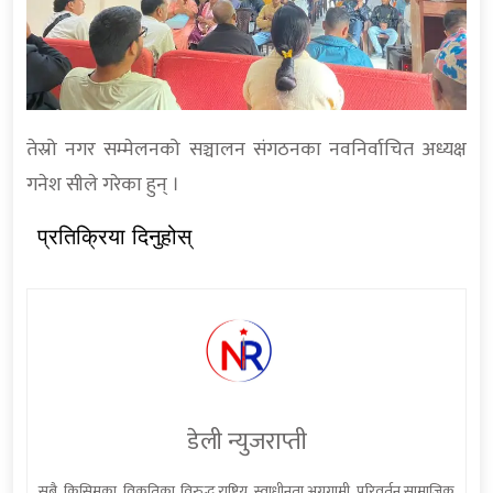
तेस्रो नगर सम्मेलनको सञ्चालन संगठनका नवनिर्वाचित अध्यक्ष
गनेश सीले गरेका हुन् ।
प्रतिक्रिया दिनुहोस्
डेली न्युजराप्ती
सबै किसिमका विकृतिका विरुद्ध,राष्ट्रिय स्वाधीनता,अग्रगामी परिवर्तन,सामाजिक