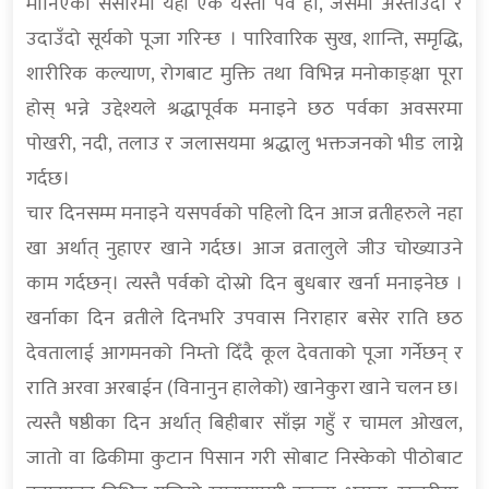
मानिएको संसारमा यही एक यस्तो पर्व हो, जसमा अस्ताउँदो र
उदाउँदो सूर्यको पूजा गरिन्छ । पारिवारिक सुख, शान्ति, समृद्धि,
शारीरिक कल्याण, रोगबाट मुक्ति तथा विभिन्न मनोकाङ्क्षा पूरा
होस् भन्ने उद्देश्यले श्रद्धापूर्वक मनाइने छठ पर्वका अवसरमा
पोखरी, नदी, तलाउ र जलासयमा श्रद्धालु भक्तजनको भीड लाग्ने
गर्दछ।
चार दिनसम्म मनाइने यसपर्वको पहिलो दिन आज व्रतीहरुले नहा
खा अर्थात् नुहाएर खाने गर्दछ। आज व्रतालुले जीउ चोख्याउने
काम गर्दछन्। त्यस्तै पर्वको दोस्रो दिन बुधबार खर्ना मनाइनेछ ।
खर्नाका दिन व्रतीले दिनभरि उपवास निराहार बसेर राति छठ
देवतालाई आगमनको निम्तो दिँदै कूल देवताको पूजा गर्नेछन् र
राति अरवा अरबाईन (विनानुन हालेको) खानेकुरा खाने चलन छ।
त्यस्तै षष्ठीका दिन अर्थात् बिहीबार साँझ गहुँ र चामल ओखल,
जातो वा ढिकीमा कुटान पिसान गरी सोबाट निस्केको पीठोबाट