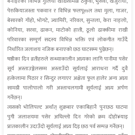
बनाइएका विभिन्न गुलियो खाद्यसामग्री ठकुवा, भुसवा, खजुरीया,
पेरुकियाजस्ता पकवान र विभिन्न फलपूmल तथा मुला, गाजर,
बेसारको गाँहो, भोगटे, ज्यामिरी, नरिवल, सुन्तला, केरा नाङ्लो,
कोनिया, सरवा, ढाकन, माटोको हात्ती, ठूलो ढाक्कीमा राखी
परिवारका सम्पूर्ण सदस्य विभिन्न भक्ति एवं लोकगीत गाउँदै
निर्धारित जलाशय नजिक बनाएको छठ घाटसम्म पुग्नेछन्।
षष्ठीका दिन व्रतीहरुले सन्ध्याकालीन अघ्र्यका लागि पानीमा पसेर
सूर्य अस्ताउञ्जेलसम्म अस्ताउँदो सूर्यलाई आराधना गर्दै दुवै
हत्केलामा पिठार र सिन्दुर लगाएर अक्षेता फूल हालेर अन्य अघ्र्य
सामग्री पालोपालो गरी अस्ताचलगामी सूर्यलाई अघ्र्य अर्पण
गर्नेछन्।
त्यसको भोलिपल्ट अर्थात् शुक्रबार एकाबिहानै पुनःछठ घाटमा
पुगी जलाशयमा पसेर अघिल्लो दिन गरेको क्रम दोहो¥याइ
प्रातकालीन उदाउँदो सूर्यलाई अघ्र्य दिइ छठ पर्व सम्पन्न गर्नेछन्।