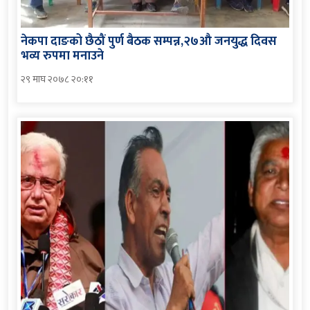
नेकपा दाङको छैठौं पुर्ण बैठक सम्पन्न,२७औ जनयुद्ध दिवस
भव्य रुपमा मनाउने
२९ माघ २०७८ २०:११