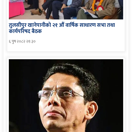
तुलसीपुर खानेपानीको २१ औँ वार्षिक साधारण सभा तथा
कार्यपरिषद बैठक
६ पुष २०८२ २१:३०