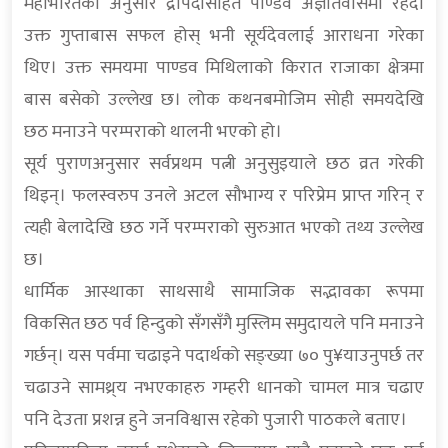
महाभारतका अनुसार द्रोपदीसहित पाण्डव अज्ञातवासमा रहँदा
उक्त गुप्ताबास सफल होस् भनी सूर्यदेवलाई आराधना गरेका
थिए। उक्त समयमा पाण्डव मिथिलाको किरात राजाका क्षेत्रमा
बास बसेको उल्लेख छ। लोक कथनबमोजिम सोही समयदेखि
छठ मनाउने परम्पराको थालनी भएको हो।
सूर्य पुराणअनुसार सर्वप्रथम पत्नी अनुसुइयाले छठ व्रत गरेकी
थिइन्। फलस्वरुप उनले अटल सौभाग्य र परिप्रेम प्राप्त गरिन् र
त्यही बेलादेखि छठ गर्ने परम्पराको सुरुआत भएको तथ्य उल्लेख
छ।
धार्मिक आस्थाका साथसाथै सामाजिक सद्भावका रूपमा
विकसित छठ पर्व हिन्दुको सँगसँगै मुस्लिम समुदायले पनि मनाउने
गर्छन्। यस पर्वमा चढाइने पदार्थको सङ्ख्या ७० पु¥याउनुपर्छ तर
चढाउने सामथ्र्य नभएकाहरु गम्हरी धानको चामल मात्र चढाए
पनि देउता प्रशन्न हुने जनविश्वास रहेको पुजारी पाठकले बताए।