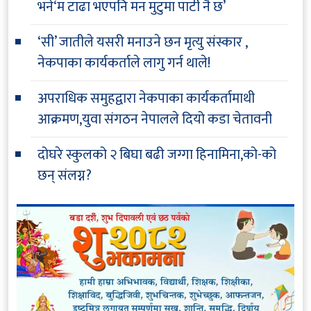
भने‘म टाढा भएपनि मन मुटुमा पार्टी नै छ’
‘सी’ जातीले यसरी मनाउने छन मृत्यु संस्कार ,
नेकपाका कार्यकर्ताले लागु गर्न थाले!
अपराधिक समुहद्वारा नेकपाका कार्यकर्तामाथी
आक्रमण,युवा संगठन नेपालले दियो कडा चेतावनी
दोघरे स्कुलको २ बिघा बढी जग्गा हिनामिना,को-को
छन् संलग्न?