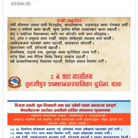
डटिरहेका छौं।