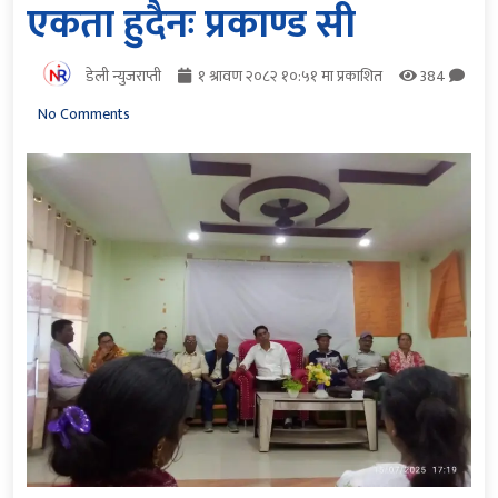
एकता हुदैनः प्रकाण्ड सी
डेली न्युजराप्ती
१ श्रावण २०८२ १०:५१ मा प्रकाशित
384
No Comments