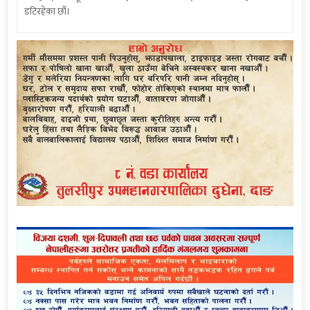
डटिरहेका छौं।