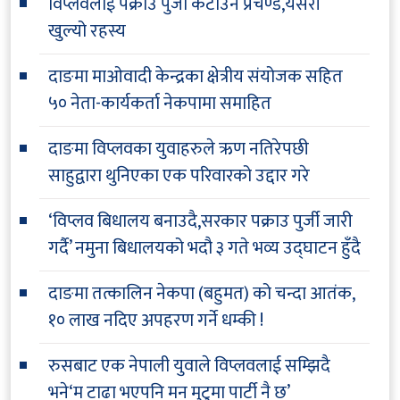
विप्लवलाई पक्राउ पुर्जी कटाउने प्रचण्ड,यसरी
खुल्यो रहस्य
दाङमा माओवादी केन्द्रका क्षेत्रीय संयोजक सहित
५० नेता-कार्यकर्ता नेकपामा समाहित
दाङमा विप्लवका युवाहरुले ऋण नतिरेपछी
साहुद्वारा थुनिएका एक परिवारको उद्दार गरे
‘विप्लव बिधालय बनाउदै,सरकार पक्राउ पुर्जी जारी
गर्दै’ नमुना बिधालयको भदौ ३ गते भव्य उद्घाटन हुँदै
दाङमा तत्कालिन नेकपा (बहुमत) को चन्दा आतंक,
१० लाख नदिए अपहरण गर्ने धम्की !
रुसबाट एक नेपाली युवाले विप्लवलाई सम्झिदै
भने‘म टाढा भएपनि मन मुटुमा पार्टी नै छ’