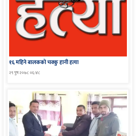
१६ महिने बालकको चक्कु हानी हत्या
२९ पुष २०७८ ०६:४८