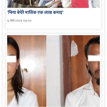
‘चिया बेचेरै मासिक एक लाख कमाइ’
७ माघ २०८१ ०७:५०