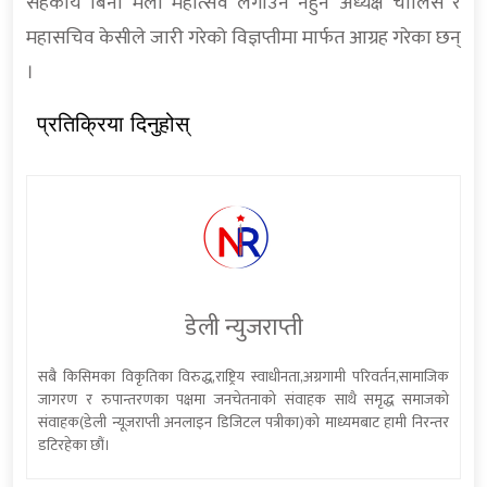
सहकार्य बिना मेला महोत्सव लगाउन नहुने अध्यक्ष चालिसे र
महासचिव केसीले जारी गरेको विज्ञप्तीमा मार्फत आग्रह गरेका छन्
।
प्रतिक्रिया दिनुहोस्
डेली न्युजराप्ती
सबै किसिमका विकृतिका विरुद्ध,राष्ट्रिय स्वाधीनता,अग्रगामी परिवर्तन,सामाजिक
जागरण र रुपान्तरणका पक्षमा जनचेतनाको संवाहक साथै समृद्ध समाजको
संवाहक(डेली न्यूजराप्ती अनलाइन डिजिटल पत्रीका)को माध्यमबाट हामी निरन्तर
डटिरहेका छौं।