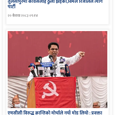
तुलसीपुरमा काँग्रेसलाई ठुलो झड्का,विमल रिजालले त्यागे
पार्टी
२० बैशाख २०८३ ०९:१४
एमसीसी विरुद्ध क्रान्तिको मोर्चाले नयाँ मोड लियो : प्रवक्ता