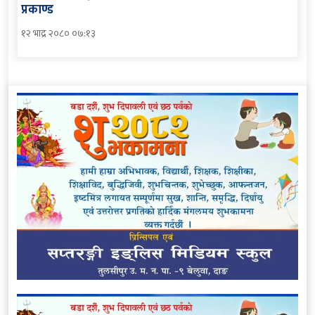
प्रकाण्ड
१२ भाद्र २०८० ०७:१३