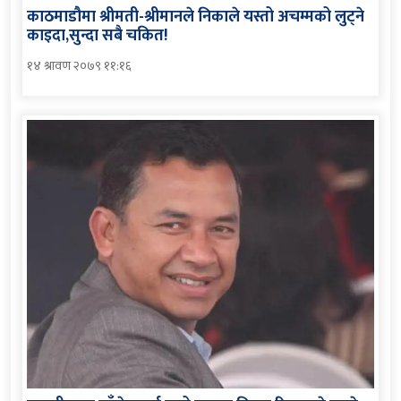
काठमाडौमा श्रीमती-श्रीमानले निकाले यस्तो अचम्मको लुट्ने
काइदा,सुन्दा सबै चकित!
१४ श्रावण २०७९ ११:१६