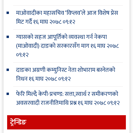
माओवादीका महासचिव ‘विप्लव’ले आज विशेष प्रेस
मिट गर्दै
१६ माघ २०७८ ०९:१२
ग्यासको सहज आपूर्तिको व्यवस्था गर्न नेकपा
(माओवादी) दाङको सरकारसँग माग
१६ माघ २०७८
०९:१२
दाङका अग्रणी कम्युनिस्ट नेता शोभाराम बस्नेतको
निधन
१६ माघ २०७८ ०९:१२
फेरि मिल्दै केपी-प्रचण्ड: सत्ता,स्वार्थ र समीकरणको
अवसरवादी राजनीतिमाथि प्रश्न
१६ माघ २०७८ ०९:१२
ट्रेन्डिङ