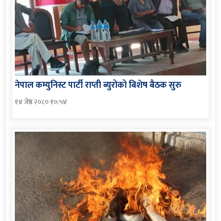
नेपाल कम्युनिस्ट पार्टी राप्ती ब्युरोको बिशेष बैठक सुरु
१४ जेष्ठ २०८० १०:५४