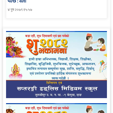
चल्छ : वली
४ पुष २०७९ १५:५७