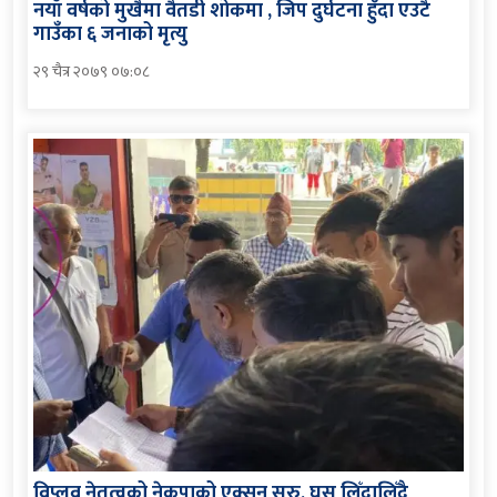
नयाँ वर्षको मुखैमा वैतडी शोकमा , जिप दुर्घटना हुँदा एउटै
गाउँका ६ जनाको मृत्यु
२९ चैत्र २०७९ ०७:०८
विप्लव नेतृत्वको नेकपाको एक्सन सुरु, घुस लिँदालिँदै