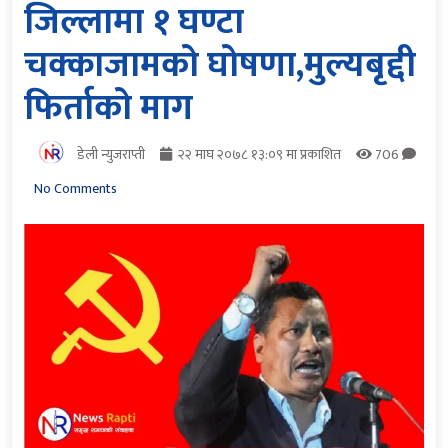
जिल्लामा १ घण्टा
चक्काजामको घोषणा,मुल्यबृद्दी
फिर्ताको माग
डेली न्युजराप्ती
२२ माघ २०७८ १३:०९ मा प्रकाशित
706
No Comments