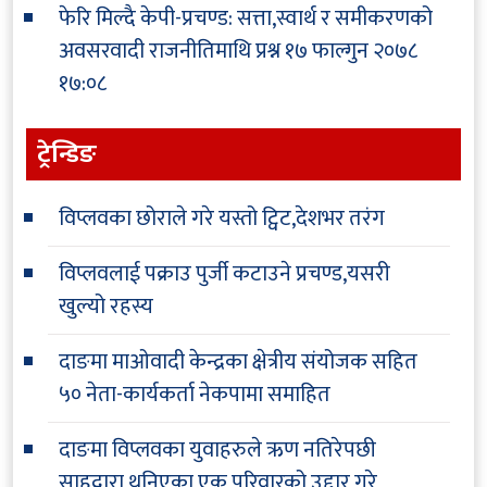
फेरि मिल्दै केपी-प्रचण्ड: सत्ता,स्वार्थ र समीकरणको
अवसरवादी राजनीतिमाथि प्रश्न
१७ फाल्गुन २०७८
१७:०८
ट्रेन्डिङ
विप्लवका छोराले गरे यस्तो ट्विट,देशभर तरंग
विप्लवलाई पक्राउ पुर्जी कटाउने प्रचण्ड,यसरी
खुल्यो रहस्य
दाङमा माओवादी केन्द्रका क्षेत्रीय संयोजक सहित
५० नेता-कार्यकर्ता नेकपामा समाहित
दाङमा विप्लवका युवाहरुले ऋण नतिरेपछी
साहुद्वारा थुनिएका एक परिवारको उद्दार गरे