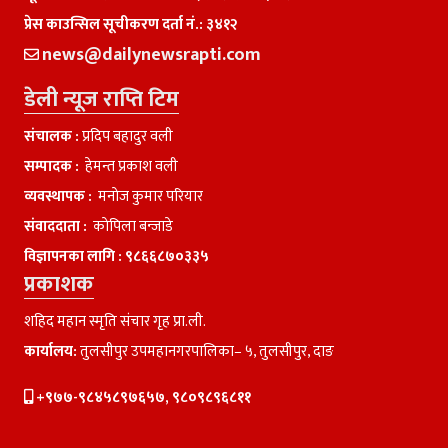
प्रेस काउन्सिल सूचीकरण दर्ता नं.: ३४१२
news@dailynewsrapti.com
डेली न्यूज राप्ति टिम
संचालक :
प्रदिप बहादुर वली
सम्पादक :
हेमन्त प्रकाश वली
व्यवस्थापक :
मनाेज कुमार परियार
संवाददाता :
काेपिला बन्जाडे
विज्ञापनका लागि :
९८६६८७०३३५
प्रकाशक
शहिद महान स्मृति संचार गृह प्रा.ली.
कार्यालय:
तुलसीपुर उपमहानगरपालिका– ५, तुलसीपुर, दाङ
+९७७-९८४५८९७६५७, ९८०९८९६८११