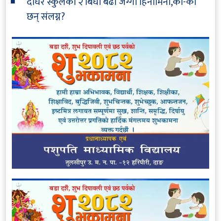
दोघरे स्कुलको २ बिघा बढी जग्गा हिनामिना,को-को
छन् संलग्न?