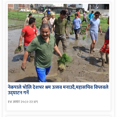
नेकपाले भोलि देशभर श्रम उत्सव मनाउदै,महासचिव विप्लवले
उद्घाटन गर्ने
१४ असार २०८० २२:४९