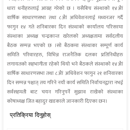
धारा धनीहरुलाई आग्रह गरेकाे छ । यसैबिच संस्थाकाे १४अैां
वार्षिक साधारणसभा तथा ८अैां अधिवेशनलाई मध्यनजर गर्दै
फागुन १४ गते शनिबारका दिन संस्थाकाे कार्यालय परिसरमा
संस्थाका अध्यक्ष चन्द्रकान्त खरेलकाे अध्यक्षतामा सर्वदलीय
बैठक सम्पन्न भएको छ ।साे बैठकमा संस्थाका सम्पूर्ण कार्य
समिति परिवारहरु, विभिन्न राजनैतिक दलका प्रतिनिधीहरु
लगायतकाे सहभागीता रहेकाे थियाे भने बैठकले संस्थाकाे १४अैां
वार्षिक साधारणसभा तथा ८अैां अधिवेशन फागुन २१ शनिवारका
दिन सम्पन्न पश्चात् तय गरिने नयाँ कार्य समिति निर्वाचनद्वारा नभई
सर्वसहमती बाट चयन गरिनुपर्ने सुझाव राखेकाे संस्थाका
काेषाध्यक्ष जित बहादुर खडकाले जानकारी दिएका छन।
प्रतिक्रिया दिनुहोस्