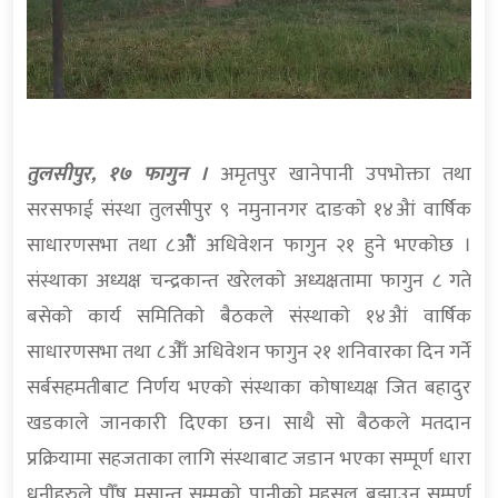
तुलसीपुर, १७ फागुन ।
अमृतपुर खानेपानी उपभोक्ता तथा
सरसफाई संस्था तुलसीपुर ९ नमुनानगर दाङकाे १४अैां वार्षिक
साधारणसभा तथा ८ओेैं अधिवेशन फागुन २१ हुने भएकाेछ ।
संस्थाका अध्यक्ष चन्द्रकान्त खरेलकाे अध्यक्षतामा फागुन ८ गते
बसेकाे कार्य समितिकाे बैठकले संस्थाकाे १४अैां वार्षिक
साधारणसभा तथा ८अैाँ अधिवेशन फागुन २१ शनिवारका दिन गर्ने
सर्बसहमतीबाट निर्णय भएको संस्थाका काेषाध्यक्ष जित बहादुर
खडकाले जानकारी दिएका छन। साथै साे बैठकले मतदान
प्रक्रियामा सहजताका लागि संस्थाबाट जडान भएका सम्पूर्ण धारा
धनीहरुले पाैँष मसान्त सम्मकाे पानीकाे महसुल बुझाउन सम्पूर्ण