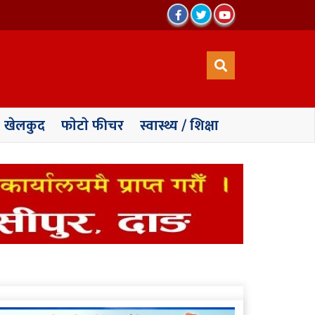
खेलकुद
फाेटाे फीचर
स्वास्थ्य / शिक्षा