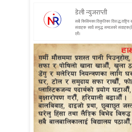
डेली न्युजराप्ती
सबै किसिमका विकृतिका विरुद्ध,राष्ट्रि
संवाहक साथै समृद्ध समाजको संवाहक(डे
छौं।