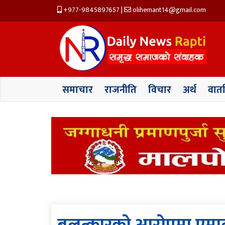
+977-9845897657
|
olihemant14@gmail.com
समाचार
राजनीति
विचार
अर्थ
वार्त