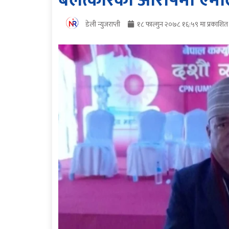
बलत्कारकाे आराेपमा एमाल
डेली न्युजराप्ती
१८ फाल्गुन २०७८ १६:५९ मा प्रकाशित