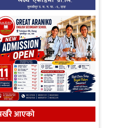
र्खरै आएकाे