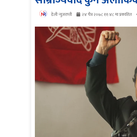
साम्राज्यवाद कुनै अलौकिक
डेली न्युजराप्ती
२४ चैत्र २०७८ ११:४८ मा प्रकाशित