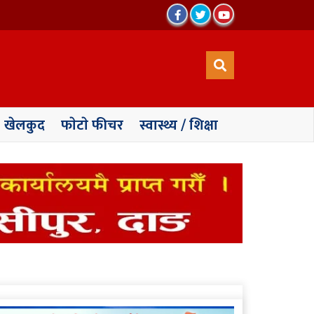
खेलकुद
फाेटाे फीचर
स्वास्थ्य / शिक्षा