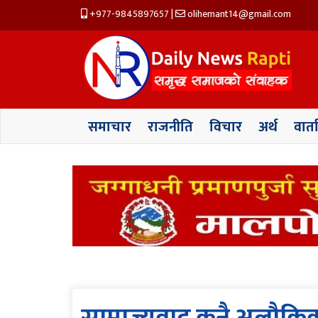
+977-9845897657
|
olihemant14@gmail.com
समाचार
राजनीति
विचार
अर्थ
वार्त