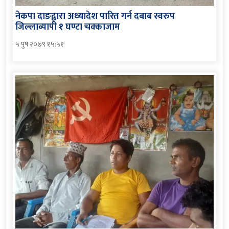
नेकपा दाङद्वारा अध्यादेश पारित गर्न दबाब स्वरुप
जिल्लाव्यापी १ घण्टा चक्काजाम
५ पुष २०७९ १५:५१