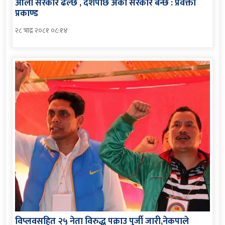
ओली सरकार ढल्छ , दशैंपछि अर्को सरकार बन्छ : प्रवक्ता
प्रकाण्ड
२८ भाद्र २०८१ ०८:१४
विप्लवसहित २५ नेता विरुद्ध पक्राउ पुर्जी जारी,नेकपाले