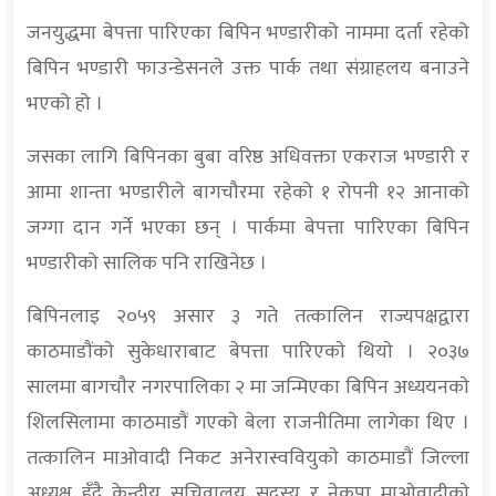
जनयुद्धमा बेपत्ता पारिएका बिपिन भण्डारीको नाममा दर्ता रहेको
बिपिन भण्डारी फाउन्डेसनले उक्त पार्क तथा संग्राहलय बनाउने
भएको हो ।
जसका लागि बिपिनका बुबा वरिष्ठ अधिवक्ता एकराज भण्डारी र
आमा शान्ता भण्डारीले बागचौरमा रहेको १ रोपनी १२ आनाको
जग्गा दान गर्ने भएका छन् । पार्कमा बेपत्ता पारिएका बिपिन
भण्डारीको सालिक पनि राखिनेछ ।
बिपिनलाइ २०५९ असार ३ गते तत्कालिन राज्यपक्षद्वारा
काठमाडाैंकाे सुकेधाराबाट बेपत्ता पारिएकाे थियाे । २०३७
सालमा बागचाैर नगरपालिका २ मा जन्मिएका बिपिन अध्ययनकाे
शिलसिलामा काठमाडाैं गएकाे बेला राजनीतिमा लागेका थिए ।
तत्कालिन माओवादी निकट अनेरास्ववियुकाे काठमाडाैं जिल्ला
अध्यक्ष हुँदै केन्द्रीय सचिवालय सदस्य र नेकपा माओवादीकाे