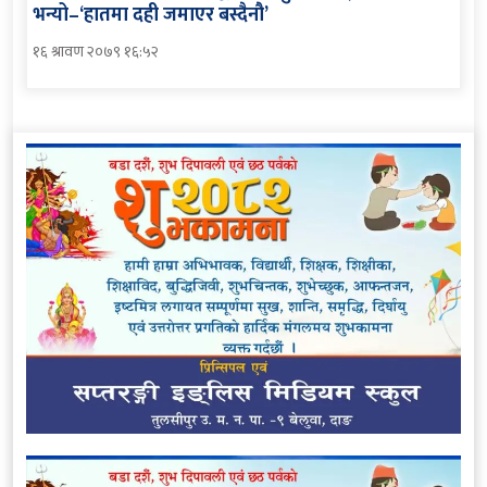
भन्यो–‘हातमा दही जमाएर बस्दैनौ’
१६ श्रावण २०७९ १६:५२