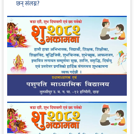
छन् संलग्न?