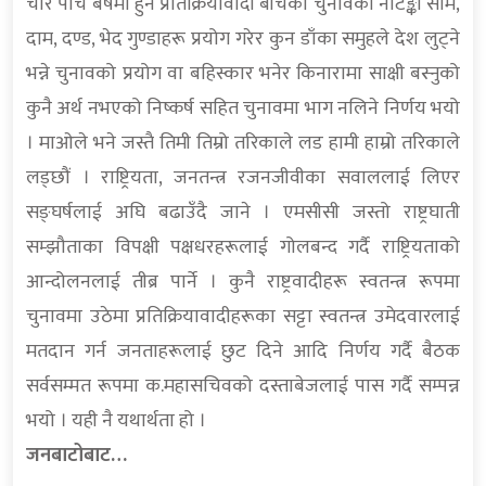
चार पाँच बर्षमा हुने प्रतिक्रियावादी बीचको चुनावको नौटङ्की साम,
दाम, दण्ड, भेद गुण्डाहरू प्रयोग गरेर कुन डाँका समुहले देश लुट्ने
भन्ने चुनावको प्रयोग वा बहिस्कार भनेर किनारामा साक्षी बस्नुको
कुनै अर्थ नभएको निष्कर्ष सहित चुनावमा भाग नलिने निर्णय भयो
। माओले भने जस्तै तिमी तिम्रो तरिकाले लड हामी हाम्रो तरिकाले
लड्छौं । राष्ट्रियता, जनतन्त्र रजनजीवीका सवाललाई लिएर
सङ्घर्षलाई अघि बढाउँदै जाने । एमसीसी जस्तो राष्ट्रघाती
सम्झौताका विपक्षी पक्षधरहरूलाई गोलबन्द गर्दै राष्ट्रियताको
आन्दोलनलाई तीब्र पार्ने । कुनै राष्ट्रवादीहरू स्वतन्त्र रूपमा
चुनावमा उठेमा प्रतिक्रियावादीहरूका सट्टा स्वतन्त्र उमेदवारलाई
मतदान गर्न जनताहरूलाई छुट दिने आदि निर्णय गर्दै बैठक
सर्वसम्मत रूपमा क.महासचिवको दस्ताबेजलाई पास गर्दै सम्पन्न
भयो । यही नै यथार्थता हो ।
जनबाटोबाट…