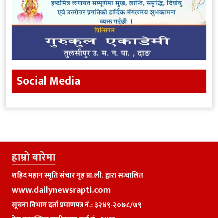
Social Media
हाम्राे बारेमा
शहिद महान स्मृति संचार गृह प्रा.ली. द्वारा सन्चालित
www.dailynewsrapti.com
सूचना विभाग दर्ता प्रमाणपत्र नं.: ३२४९-२०७८/७९