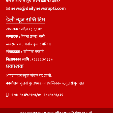
प्रेस काउन्सिल सूचीकरण दर्ता नं.: ३४१२
news@dailynewsrapti.com
डेली न्यूज राप्ति टिम
संचालक :
प्रदिप बहादुर वली
सम्पादक :
हेमन्त प्रकाश वली
व्यवस्थापक :
मनाेज कुमार परियार
संवाददाता :
काेपिला बन्जाडे
विज्ञापनका लागि :
९८६६८७०३३५
प्रकाशक
शहिद महान स्मृति संचार गृह प्रा.ली.
कार्यालय:
तुलसीपुर उपमहानगरपालिका– ५, तुलसीपुर, दाङ
+९७७-९८४५८९७६५७, ९८०९८९६८११
©Copyright©2021-2026 शहिद महान स्मृति संचार गृह प्रा.ली.