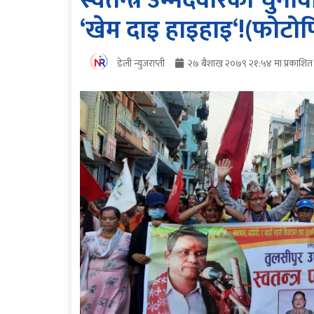
स्वतन्त्र उम्मेदवारको चुना
‘खेम दाइ हाइहाइ‘!(फोटो
डेली न्युजराप्ती
२७ बैशाख २०७९ २१:५४ मा प्रकाशित