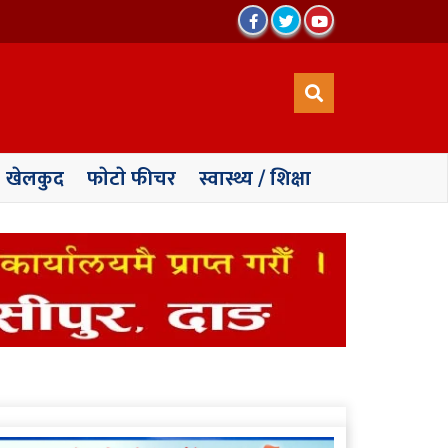
खेलकुद
फाेटाे फीचर
स्वास्थ्य / शिक्षा