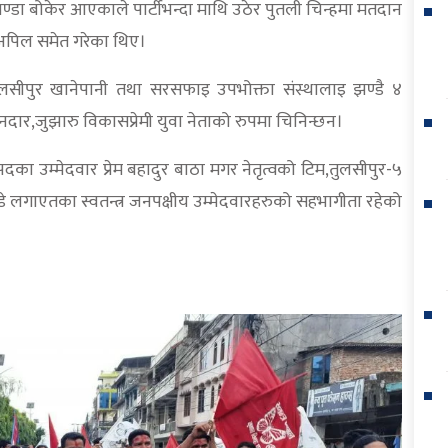
डा बोकेर आएकाले पार्टीभन्दा माथि उठेर पुतली चिन्हमा मतदान
 अपिल समेत गरेका थिए।
तुलसीपुर खानेपानी तथा सरसफाइ उपभोक्ता संस्थालाइ झण्डै ४
दार,जुझारु विकासप्रेमी युवा नेताको रुपमा चिनिन्छन।
ष पदका उम्मेदवार प्रेम बहादुर बाठा मगर नेतृत्वको टिम,तुलसीपुर-५
पाण्डे लगाएतका स्वतन्त्र जनपक्षीय उम्मेदवारहरुको सहभागीता रहेको