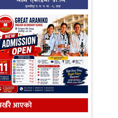
र्खरै आएकाे