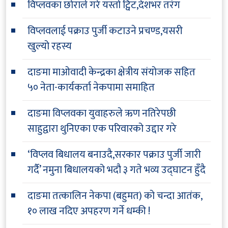
विप्लवका छोराले गरे यस्तो ट्विट,देशभर तरंग
विप्लवलाई पक्राउ पुर्जी कटाउने प्रचण्ड,यसरी
खुल्यो रहस्य
दाङमा माओवादी केन्द्रका क्षेत्रीय संयोजक सहित
५० नेता-कार्यकर्ता नेकपामा समाहित
दाङमा विप्लवका युवाहरुले ऋण नतिरेपछी
साहुद्वारा थुनिएका एक परिवारको उद्दार गरे
‘विप्लव बिधालय बनाउदै,सरकार पक्राउ पुर्जी जारी
गर्दै’ नमुना बिधालयको भदौ ३ गते भव्य उद्घाटन हुँदै
दाङमा तत्कालिन नेकपा (बहुमत) को चन्दा आतंक,
१० लाख नदिए अपहरण गर्ने धम्की !