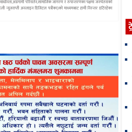
य स्वाधीनता,अग्रगामी परिवर्तन,सामाजिक जागरण र रुपान्तरणका पक्षमा जनचेतनाको
ली न्यूजराप्ती अनलाइन डिजिटल पत्रीका)को माध्यमबाट हामी निरन्तर डटिरहेका
ट