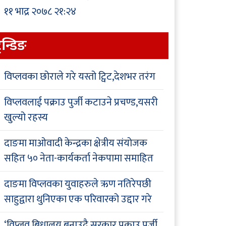
११ भाद्र २०७८ २१:२४
्रेन्डिङ
विप्लवका छोराले गरे यस्तो ट्विट,देशभर तरंग
विप्लवलाई पक्राउ पुर्जी कटाउने प्रचण्ड,यसरी
खुल्यो रहस्य
दाङमा माओवादी केन्द्रका क्षेत्रीय संयोजक
सहित ५० नेता-कार्यकर्ता नेकपामा समाहित
दाङमा विप्लवका युवाहरुले ऋण नतिरेपछी
साहुद्वारा थुनिएका एक परिवारको उद्दार गरे
‘विप्लव बिधालय बनाउदै,सरकार पक्राउ पुर्जी