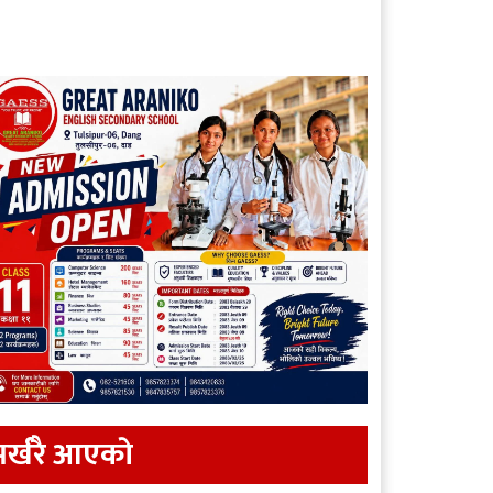
र्खरै आएकाे