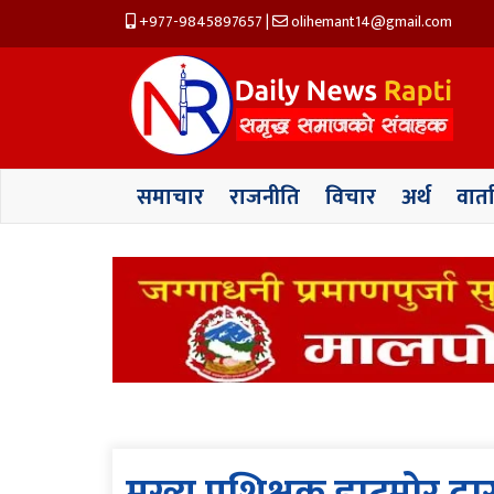
+977-9845897657
|
olihemant14@gmail.com
समाचार
राजनीति
विचार
अर्थ
वार्त