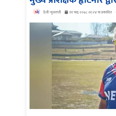
मुख्य प्रशिक्षक ह्वाटमोर द
डेली न्युजराप्ती
११ भाद्र २०७८ २१:२४ मा प्रकाशित