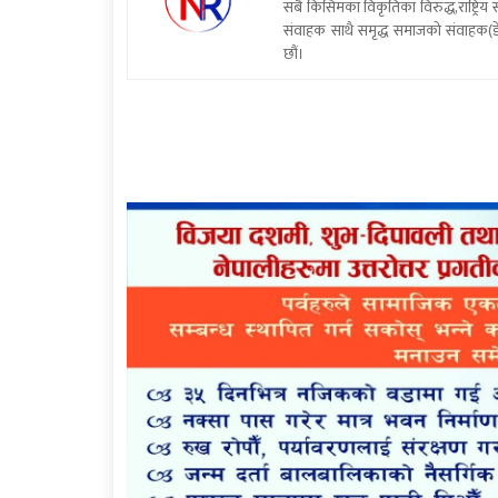
सबै किसिमका विकृतिका विरुद्ध,राष्ट्रि
संवाहक साथै समृद्ध समाजको संवाहक(डे
छौं।