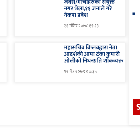
जबस/मोर्चाहरुको संयुक्त
नगर भेला,११ जनाले गरे
’
नेकपा प्रबेश
२१ मंसिर २०७८ १९:१३
महासचिव विप्लवद्वारा नेता
ल
आदर्शकी आमा टंका कुमारी
ओलीको निधनप्रति शोकव्यक्त
१२ चैत्र २०७९ ०७:३५