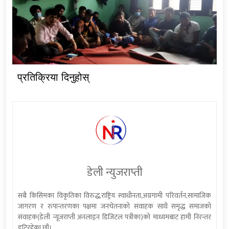
प्रतिक्रिया दिनुहोस्
डेली न्युजराप्ती
सबै किसिमका विकृतिका विरुद्ध,राष्ट्रिय स्वाधीनता,अग्रगामी परिवर्तन,सामाजिक
जागरण र रुपान्तरणका पक्षमा जनचेतनाको संवाहक साथै समृद्ध समाजको
संवाहक(डेली न्यूजराप्ती अनलाइन डिजिटल पत्रीका)को माध्यमबाट हामी निरन्तर
डटिरहेका छौं।