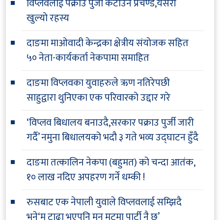
विप्लवलाई पक्राउ पुर्जी कटाउने प्रचण्ड,यसरी
खुल्यो रहस्य
दाङमा माओवादी केन्द्रका क्षेत्रीय संयोजक सहित
५० नेता-कार्यकर्ता नेकपामा समाहित
दाङमा विप्लवका युवाहरुले ऋण नतिरेपछी
साहुद्वारा थुनिएका एक परिवारको उद्दार गरे
‘विप्लव बिधालय बनाउदै,सरकार पक्राउ पुर्जी जारी
गर्दै’ नमुना बिधालयको भदौ ३ गते भव्य उद्घाटन हुँदै
दाङमा तत्कालिन नेकपा (बहुमत) को चन्दा आतंक,
१० लाख नदिए अपहरण गर्ने धम्की !
रुसबाट एक नेपाली युवाले विप्लवलाई सम्झिदै
भने‘म टाढा भएपनि मन मुटुमा पार्टी नै छ’