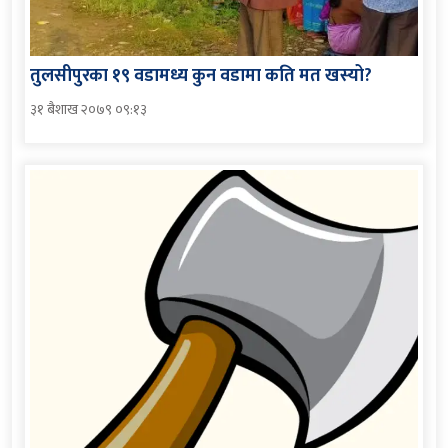
तुलसीपुरका १९ वडामध्य कुन वडामा कति मत खस्यो?
३१ बैशाख २०७९ ०९:१३