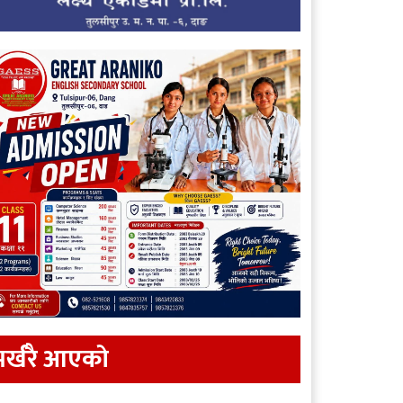
र्खरै आएकाे