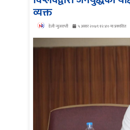
विप्लवद्वारा जनयुद्धका यो
व्यक्त
डेली न्युजराप्ती
५ असार २०७९ १२:४० मा प्रकाशित