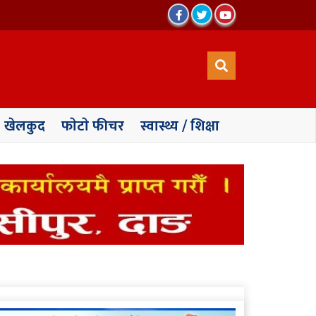
खेलकुद
फाेटाे फीचर
स्वास्थ्य / शिक्षा