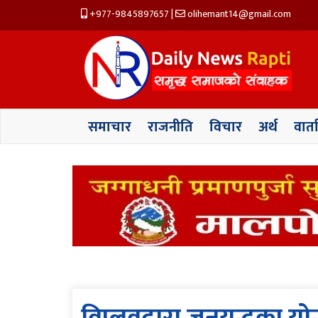
+977-9845897657
|
olihemant14@gmail.com
समाचार
राजनीति
विचार
अर्थ
वार्त