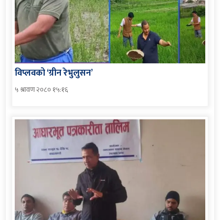
विप्लवको ‘ग्रीन रेभुलुसन’
५ श्रावण २०८० १५:१६