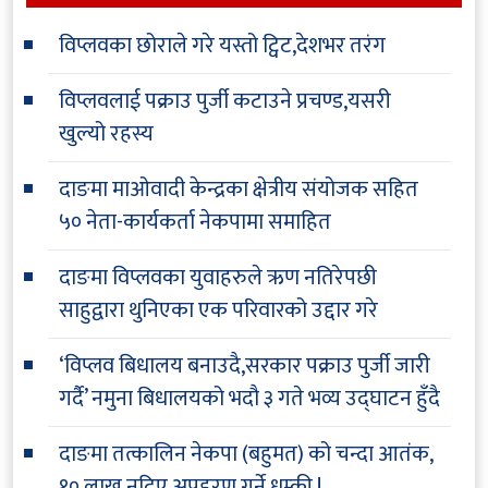
विप्लवका छोराले गरे यस्तो ट्विट,देशभर तरंग
विप्लवलाई पक्राउ पुर्जी कटाउने प्रचण्ड,यसरी
खुल्यो रहस्य
दाङमा माओवादी केन्द्रका क्षेत्रीय संयोजक सहित
५० नेता-कार्यकर्ता नेकपामा समाहित
दाङमा विप्लवका युवाहरुले ऋण नतिरेपछी
साहुद्वारा थुनिएका एक परिवारको उद्दार गरे
‘विप्लव बिधालय बनाउदै,सरकार पक्राउ पुर्जी जारी
गर्दै’ नमुना बिधालयको भदौ ३ गते भव्य उद्घाटन हुँदै
दाङमा तत्कालिन नेकपा (बहुमत) को चन्दा आतंक,
१० लाख नदिए अपहरण गर्ने धम्की !