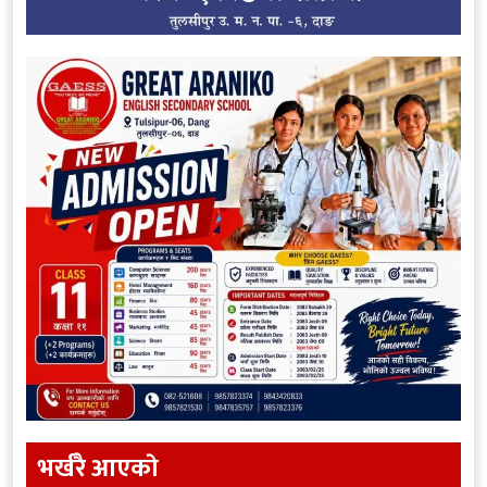
भर्खरै आएकाे