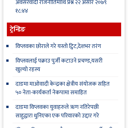
अवसरवादी राजनीतिमाथि प्रश्न
२२ असार २०७९
१८:४४
ट्रेन्डिङ
विप्लवका छोराले गरे यस्तो ट्विट,देशभर तरंग
विप्लवलाई पक्राउ पुर्जी कटाउने प्रचण्ड,यसरी
खुल्यो रहस्य
दाङमा माओवादी केन्द्रका क्षेत्रीय संयोजक सहित
५० नेता-कार्यकर्ता नेकपामा समाहित
दाङमा विप्लवका युवाहरुले ऋण नतिरेपछी
साहुद्वारा थुनिएका एक परिवारको उद्दार गरे