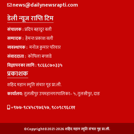
news@dailynewsrapti.com
डेली न्यूज राप्ति टिम
संचालक :
प्रदिप बहादुर वली
सम्पादक :
हेमन्त प्रकाश वली
व्यवस्थापक :
मनाेज कुमार परियार
संवाददाता :
काेपिला बन्जाडे
विज्ञापनका लागि :
९८६६८७०३३५
प्रकाशक
शहिद महान स्मृति संचार गृह प्रा.ली.
कार्यालय:
तुलसीपुर उपमहानगरपालिका– ५, तुलसीपुर, दाङ
+९७७-९८४५८९७६५७, ९८०९८९६८११
©Copyright©2021-2026 शहिद महान स्मृति संचार गृह प्रा.ली.