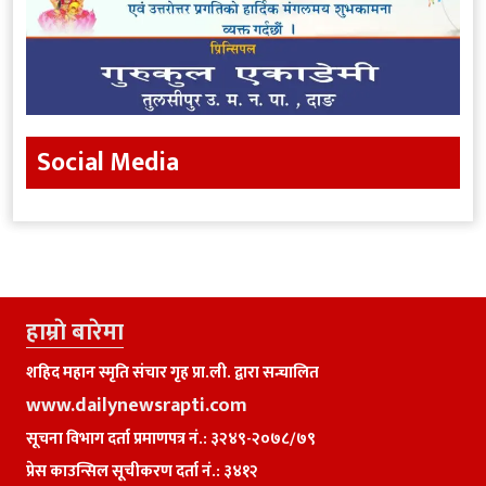
Social Media
हाम्राे बारेमा
शहिद महान स्मृति संचार गृह प्रा.ली. द्वारा सन्चालित
www.dailynewsrapti.com
सूचना विभाग दर्ता प्रमाणपत्र नं.: ३२४९-२०७८/७९
प्रेस काउन्सिल सूचीकरण दर्ता नं.: ३४१२