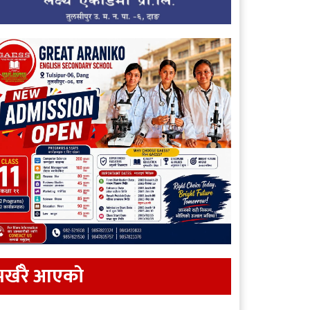
र्खरै आएकाे