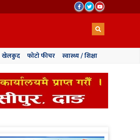
खेलकुद
फाेटाे फीचर
स्वास्थ्य / शिक्षा