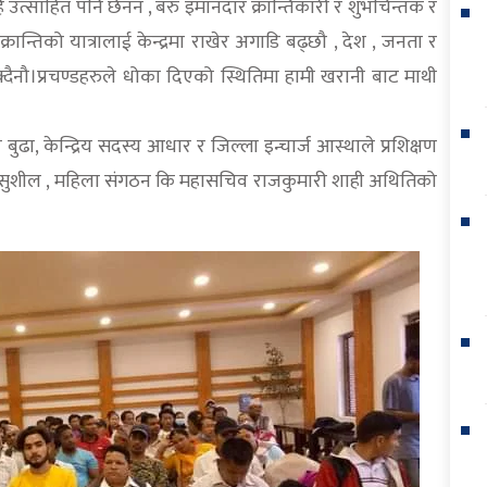
कोहि उत्साहित पनि छैनन , बरु इमानदार क्रान्तिकारी र शुभचिन्तक र
ान्तिको यात्रालाई केन्द्रमा राखेर अगाडि बढ्छौ , देश , जनता र
 सक्दैनौ।प्रचण्डहरुले धोका दिएको स्थितिमा हामी खरानी बाट माथी
ुढा, केन्द्रिय सदस्य आधार र जिल्ला इन्चार्ज आस्थाले प्रशिक्षण
चन्द, सुशील , महिला संगठन कि महासचिव राजकुमारी शाही अथितिको