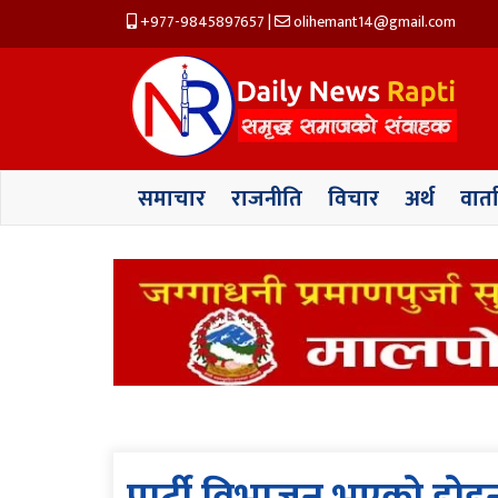
+977-9845897657
|
olihemant14@gmail.com
समाचार
राजनीति
विचार
अर्थ
वार्त