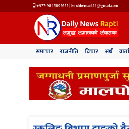
+977-9845897657
|
olihemant14@gmail.com
समाचार
राजनीति
विचार
अर्थ
वार्त