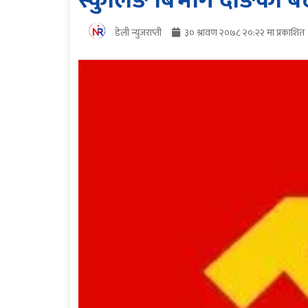
स्कुलिङ बिभाग दाङको बैठ
डेली न्युजराप्ती
३० श्रावण २०७८ २०:२२ मा प्रकाशित