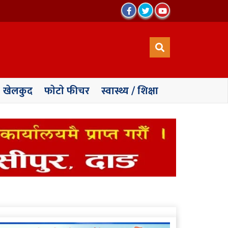
खेलकुद
फाेटाे फीचर
स्वास्थ्य / शिक्षा