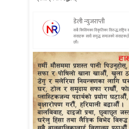
डेली न्युजराप्ती
सबै किसिमका विकृतिका विरुद्ध,राष्ट्रि
संवाहक साथै समृद्ध समाजको संवाहक(डे
छौं।