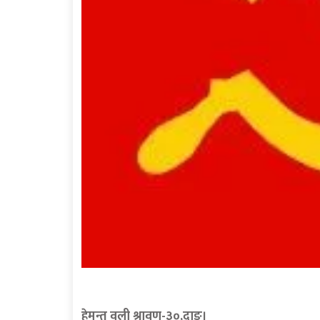
हेमन्त वली श्रावण-३०,दाङ।