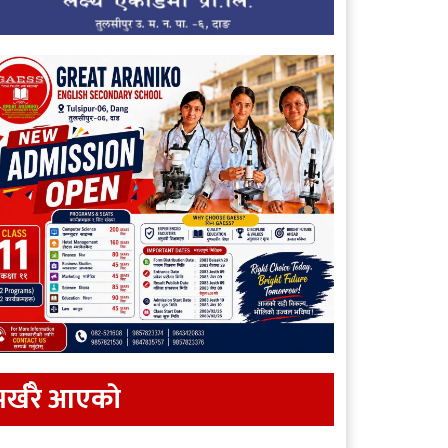
र्खरै आएकाे