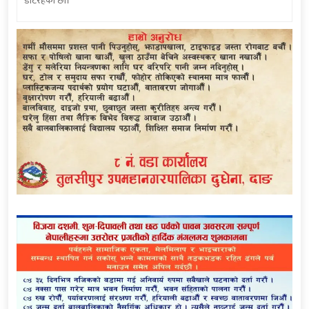
डटिरहेका छौं।