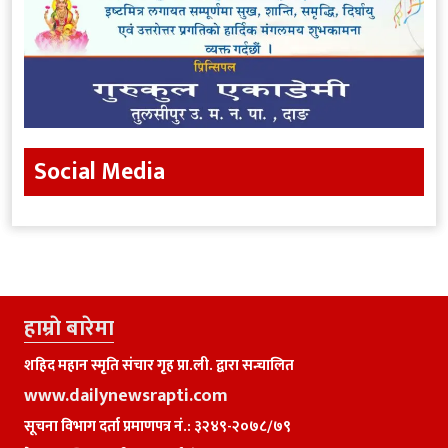
Social Media
हाम्राे बारेमा
शहिद महान स्मृति संचार गृह प्रा.ली. द्वारा सन्चालित
www.dailynewsrapti.com
सूचना विभाग दर्ता प्रमाणपत्र नं.: ३२४९-२०७८/७९