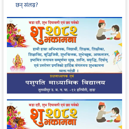
छन् संलग्न?