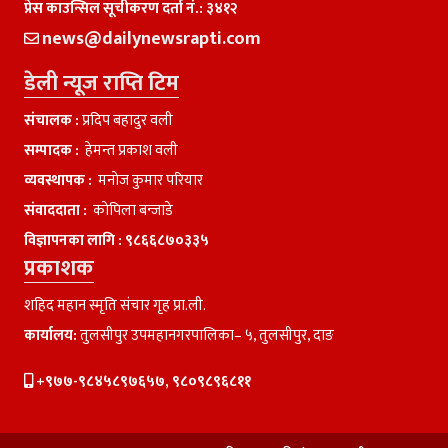
प्रेस काउन्सिल सूचीकरण दर्ता नं.: ३४१२
news@dailynewsrapti.com
डेली न्यूज राप्ति टिम
संचालक :
प्रदिप बहादुर वली
सम्पादक :
हेमन्त प्रकाश वली
व्यवस्थापक :
मनाेज कुमार परियार
संवाददाता :
काेपिला बन्जाडे
विज्ञापनका लागि :
९८६६८७०३३५
प्रकाशक
शहिद महान स्मृति संचार गृह प्रा.ली.
कार्यालय:
तुलसीपुर उपमहानगरपालिका– ५, तुलसीपुर, दाङ
+९७७-९८४५८९७६५७, ९८०९८९६८११