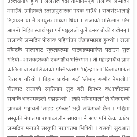
उल्लेखनीय हुन्थे । जजसले बढी तामझामपूर्ण राजाका जन्मदिन
मनाउँथे, उनीहरूले स्तरअनुसारका पदक पाउँथे । राजसंस्थालाई
रिझाउन यो नै उपयुक्त माध्यम थियो । राजाको भक्तिगान गरेर
आफ्नो निहित स्वार्थ पूरा गर्न पञ्चहरूले कुनै कसर बाँकी राखेनन् ।
राजाको जन्मदिन पोसाक पहिर्याउन तँछाडमछाड हुन्थ्यो । राजा
महेन्द्रकै पालाबाट स्कुलहरूमा पाठ्यक्रममार्फत पढाउन सुरु
गरियो– शासकहरूको एकपक्षीय भक्तिगान । ती महेन्द्रपथीय ज्ञान
कलिला बालबालिकाको मस्तिष्कसम्म ‘महेन्द्रमाला’ किताबमार्फत
वितरण गरियो । बिहान प्रार्थना गर्दा ‘श्रीमान् गम्भीर नेपाली..!’
गीतबाट राजाको स्तुतिगान सुरु गरी दिनभर कक्षाकोठामा
राजाकै भजनमण्डली पढाइन्थ्यो । त्यही ‘महेन्द्रमाला’ ले घोकाएको
ज्ञानको पञ्चायती ‘साइड इफेक्ट’ अझै सकिएको छैन । पश्चिमा
संस्कृति नेपालमा राणाकालीन समयमा नै आए पनि केक काटेर
जन्मदिन मनाउने संस्कृति पञ्चायतमा भित्रियो । यसको सुरुआत