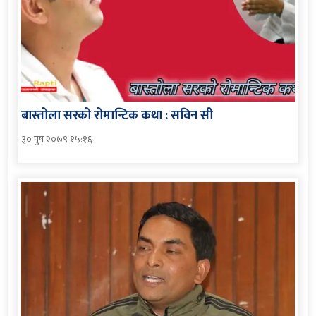
बास्तोला सरको रोमान्टिक कथा : सविन सी
३० पुष २०७९ १५:१६