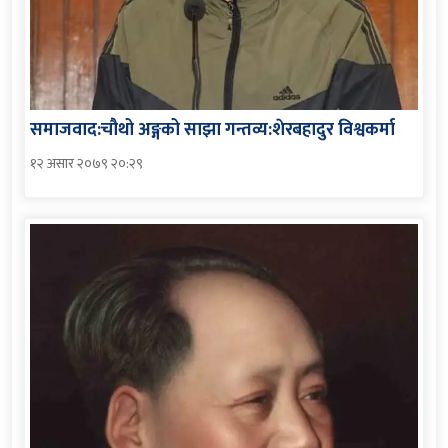
समाजवाद:चौथो अङ्गको साझा गन्तव्य:शेरबहादुर विश्वकर्मा
१२ असार २०७९ २०:२९