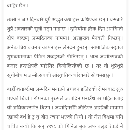
बाहिर छैन ।
त्यसो त जन्मदिनबारे थुप्रै अद्भुत कथाहरू कथिएका छन् । यसबारे
थुप्रै अवतारको सूची पढ्न पाइन्छ । दुनियाँमा हरेक दिन अनगिन्ती
दीप बल्छन् जन्मदिनका नाममा । असङ्ख्य मैनबत्ती निभ्छन् ।
अनेक प्रिय वचन र कामनाहरू लेनदेन हुन्छन् । सामाजिक सञ्जाल
शुभकामनाका प्रेमिल शब्दहरूले पोतिन्छन् । आज जन्मोत्सवको
बजार हस्तक्षेपले चारैतिर गिजोलिरहेको छ । तर यी थुप्रैथुप्रै
सूचीबीच म जन्मोत्सवको सांस्कृतिक चरित्रबारे सोचमग्न छु ।
बाह्रौँँ शताब्दीमा जन्मदिन मनाउने प्रचलन इजिप्टको रोमनबाट सुरु
भएको थियो । रोमनका पुरुषले जन्मदिन मनाउँथे तर महिलालाई
यो अधिकारसमेत थिएन । जन्मदिनसँगै जोडिएर अङ्ग्रेजी भाषामा
‘ह्याप्पी बर्थ डे टु यु’ गीत रचना भएको थियो । यो गीत विश्वमा यति
चर्चित बन्यो कि सन् १९९८ को गिनिज बुक अफ वल्र्ड रेकर्ड नै