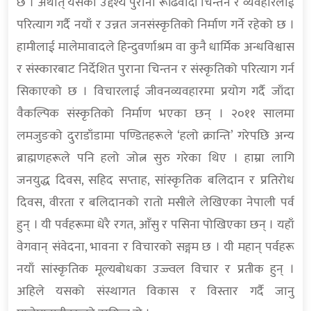
छ । अर्थात् यसको उद्देश्य पुरानो रूढिवादी चिन्तन र व्यवहारलाई
परित्याग गर्दै नयाँ र उन्नत जनसंस्कृतिको निर्माण गर्ने रहेको छ ।
हामीलाई मालेमावादले हिन्दुवर्णाश्रम वा कुनै धार्मिक अन्धविश्वास
र संस्कारबाट निर्देशित पुराना चिन्तन र संस्कृतिको परित्याग गर्न
सिकाएको छ । विचारलाई जीवनव्यवहारमा प्रयोग गर्दै जाँदा
वैकल्पिक संस्कृतिको निर्माण भएका छन् । २०११ सालमा
लमजुङको दुराडाँडामा पण्डितहरूले ‘हलो क्रान्ति’ गरेपछि अन्य
ब्राह्मणहरूले पनि हलो जोत्न सुरु गरेका थिए । हाम्रा लागि
जनयुद्ध दिवस, सहिद सप्ताह, सांस्कृतिक बलिदान र प्रतिरोध
दिवस, वीरता र बलिदानको रातो मसीले लेखिएका नेपाली पर्व
हुन् । यी पर्वहरूमा धेरै रगत, आँसु र पसिना पोखिएका छन् । यहाँ
वेगवान् संवेदना, भावना र विचारको सङ्गम छ । यी महान् पर्वहरू
नयाँ सांस्कृतिक मूल्यबोधका उज्ज्वल विचार र प्रतीक हुन् ।
अहिले यसको संस्थागत विकास र विस्तार गर्दै जानु