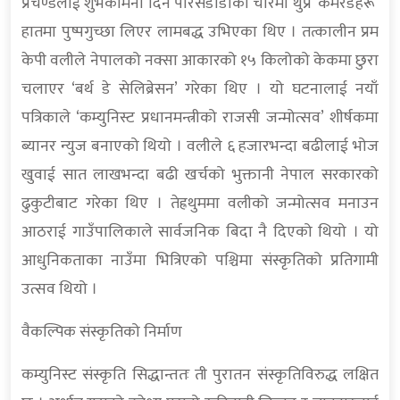
प्रचण्डलाई शुभकामना दिन पेरिसडाँडाको चौरमा थुप्रै ‘कमरेडहरू’
हातमा पुष्पगुच्छा लिएर लामबद्ध उभिएका थिए । तत्कालीन प्रम
केपी वलीले नेपालको नक्सा आकारको १५ किलोको केकमा छुरा
चलाएर ‘बर्थ डे सेलिब्रेसन’ गरेका थिए । यो घटनालाई नयाँ
पत्रिकाले ‘कम्युनिस्ट प्रधानमन्त्रीको राजसी जन्मोत्सव’ शीर्षकमा
ब्यानर न्युज बनाएको थियो । वलीले ६ हजारभन्दा बढीलाई भोज
खुवाई सात लाखभन्दा बढी खर्चको भुक्तानी नेपाल सरकारको
ढुकुटीबाट गरेका थिए । तेह्रथुममा वलीको जन्मोत्सव मनाउन
आठराई गाउँपालिकाले सार्वजनिक बिदा नै दिएको थियो । यो
आधुनिकताका नाउँमा भित्रिएको पश्चिमा संस्कृतिको प्रतिगामी
उत्सव थियो ।
वैकल्पिक संस्कृतिको निर्माण
कम्युनिस्ट संस्कृति सिद्धान्ततः ती पुरातन संस्कृतिविरुद्ध लक्षित