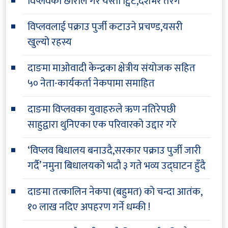
विप्लवका छोराले गरे यस्तो ट्विट,देशभर तरंग
विप्लवलाई पक्राउ पुर्जी कटाउने प्रचण्ड,यसरी
खुल्यो रहस्य
दाङमा माओवादी केन्द्रका क्षेत्रीय संयोजक सहित
५० नेता-कार्यकर्ता नेकपामा समाहित
दाङमा विप्लवका युवाहरुले ऋण नतिरेपछी
साहुद्वारा थुनिएका एक परिवारको उद्दार गरे
‘विप्लव बिधालय बनाउदै,सरकार पक्राउ पुर्जी जारी
गर्दै’ नमुना बिधालयको भदौ ३ गते भव्य उद्घाटन हुँदै
दाङमा तत्कालिन नेकपा (बहुमत) को चन्दा आतंक,
१० लाख नदिए अपहरण गर्ने धम्की !