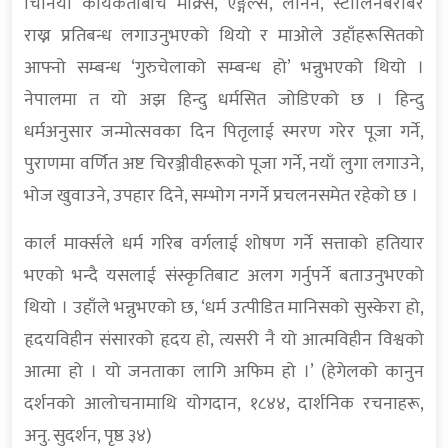
चिनियाँ कार्यकर्ताबीच माक्र्स, एङ्गेल्स, लेनिन, स्टालिनबराबर
राख्न प्रतिबन्ध लगाउनुभएको थियो र माओले उहाँहरूसितको
आफ्नो सम्बन्ध ‘गुरुचेलाको सम्बन्ध हो’ भन्नुभएको थियो ।
नेपालमा त यो अझ हिन्दु धर्मसित जोडिएको छ । हिन्दु
धर्मअनुसार जन्मोत्सवका दिन पितृलाई स्मरण गरेर पूजा गर्ने,
पुराणमा वर्णित अष्ट चिरञ्जीवीहरूको पूजा गर्ने, नयाँ लुगा लगाउने,
भोज खुवाउने, उपहार दिने, सम्भोग नगर्ने प्रचलनसमेत रहेको छ ।
कार्ल मार्क्सले धर्म गरिब वर्गलाई शोषण गर्ने सत्ताको हतियार
भएको भन्दै यसलाई संस्कृतिबाट अलग गर्नुपर्ने बताउनुभएको
थियो । उहाँले भन्नुभएको छ, ‘धर्म उत्पीडित मानिसको सुस्केरा हो,
हृदयविहीन संसारको हृदय हो, त्यसरी नै यो आत्मविहीन विश्वको
आत्मा हो । यो जनताका लागि अफिम हो ।’ (हेगेलको कानुन
दर्शनको आलोचनामाथि योगदान, १८४४, दार्शनिक रचनाहरू,
अनु. सुदर्शन, पृष्ठ ३४)