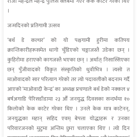
राजा महेन्द्रले महेन्द्र पुलिस क्लबमा गएर केक काटेर गरेका थिए
।
जन्मदिनको प्रतिगामी उत्सव
‘बर्थ डे कल्चर’ को यो पश्चगामी हुरीमा कतिपय
क्रान्तिकारीहरूसमेत धागो चुँडिएको चङ्गाजस्तै उडेका छन् ।
कुहिरोमा हराएको कागजस्तै भएका छन् । अर्थात् निसास्सिएका
छन् पुँजीवादको विकृत संस्कृतिको धुवाँभित्र । त्यसो त
माओवादको सार परित्याग गरेको तर त्यो पदावलीको बदनाम गर्दै
आएको ‘माओवादी केन्द्र’ का अध्यक्ष प्रचण्डले बर्थ डेको नक्कल ४
बर्षअगाडि पेरिसडाँडामा २३ औँ जनयुद्ध दिवसका सन्दर्भमा १०
किलोको केक काटेर गरेका थिए । उनले केक मात्र काटेनन्,
जनयुद्धका महान् सहिद एवम् बेपत्ता योद्धाहरू र उनका
परिवारजनको मुटुमा अन्तिम छुरा चलाएका थिए । त्यो दिन