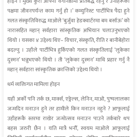
होइन । मुख्य कुरा आफ्नो वर्गनिष्ठामा प्रतिबद्ध रहनु र उनीहरूका
पक्षमा जीवनपर्यन्त काम गर्नु हो ।’ कम्युनिस्ट पार्टीभित्र पैदा हुने
गलत संस्कृतिविरुद्ध माओले ‘बुर्जुवा हेडक्वार्टरमा बम बर्साऊ’ को
नारासहित महान् सर्वहारा सांस्कृतिक अभियान चलाउनुभएको
थियो । यसका ४ उद्देश्य थिए– विचार, संस्कृति, रीति र बानीबेहोरा
बदल्नु । उहाँले पार्टीभित्र हुर्किएको गलत संस्कृतिलाई ‘लुकेका
दुस्मन’ भन्नुभएको थियो । ती ‘लुकेका दुस्मन’ माथि प्रहार गर्नु नै
महान् सर्वहारा सांस्कृतिक क्रान्तिको उद्देश्य थियो ।
धर्म व्यक्तिगत मामिला होइन
यहाँ अर्को पनि तर्क छ, मार्क्स, एङ्गेल्स, लेनिन, माओ, पुष्पलालका
जन्मदिन मनाउन हुने तर हामीले किन मनाउन नहुने ? आफूलाई
उहाँहरूकै स्तरमा राखेर जन्मोत्सव मनाउन पाउने तर्कबारे थप
बहस जरुरी छैन । यति मात्रै भनौँ, स्वयम माओले आफूलाई