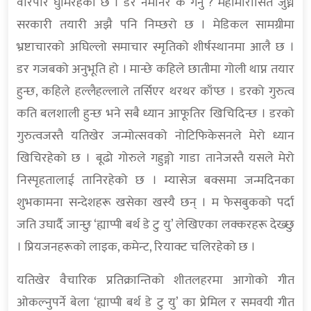
वरिपरि घुमिरहेको छ । डर नमानेर के गर्नु ? महामारीसित जुध्ने
सरकारी तयारी अझै पनि निम्छरो छ । मेडिकल सामग्रीमा
भ्रष्टाचारको अघिल्लो समाचार स्मृतिको शीर्षस्थानमा आलै छ ।
डर गजबको अनुभूति हो । मान्छे कहिले छातीमा गोली थाप्न तयार
हुन्छ, कहिले हल्लैहल्लाले तर्सिएर थरथर काँप्छ । डरको गुरुत्व
कति बलशाली हुन्छ भने सबै ध्यान आफूतिर खिचिदिन्छ । डरको
गुरुत्वजस्तै यतिखेर जन्मोत्सवको नोटिफिकेसनले मेरो ध्यान
खिचिरहेको छ । बूढो गोरुले गह्रुङ्गो गाडा तानेजस्तै यसले मेरो
निस्पृहतालाई तानिरहेको छ । म्यासेज बक्समा जन्मदिनका
शुभकामना सन्देशहरू खसेका खस्यै छन् । म फेसबुकको पर्दा
जति उघार्दै जान्छु ‘ह्याप्पी बर्थ डे टु यु’ लेखिएका लक्करहरू देख्छु
। प्रियजनहरूको लाइक, कमेन्ट, रियाक्ट चलिरहेको छ ।
यतिखेर वैचारिक प्रतिक्रान्तिको शीतलहरमा आगोको गीत
ओकल्नुपर्ने बेला ‘ह्याप्पी बर्थ डे टु यु’ का प्रेमिल र समवयी गीत