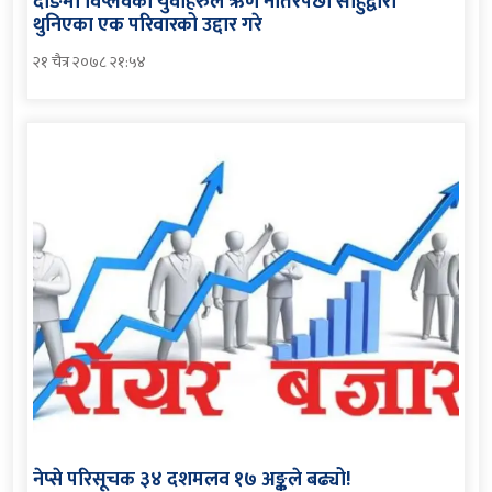
दाङमा विप्लवका युवाहरुले ऋण नतिरेपछी साहुद्वारा
थुनिएका एक परिवारको उद्दार गरे
२१ चैत्र २०७८ २१:५४
नेप्से परिसूचक ३४ दशमलव १७ अङ्कले बढ्यो!