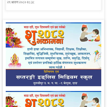
२९ श्रावण २०८० १८:३८