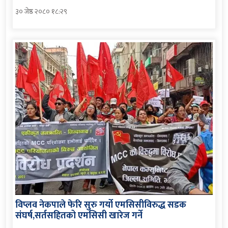
३० जेष्ठ २०८० १८:२९
विप्लव नेकपाले फेरि सुरु गर्यो एमसिसीविरुद्ध सडक
संघर्ष,सर्तसहितको एमसिसी खारेज गर्ने