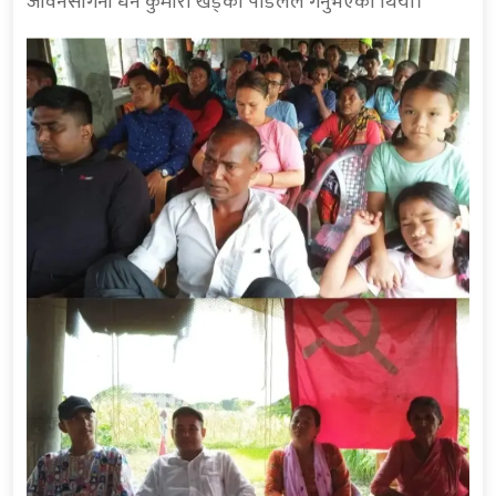
जीवनसंगिनी धन कुमारी खड्का पौडेलले गर्नुभएको थियो।