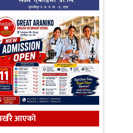
र्खरै आएकाे