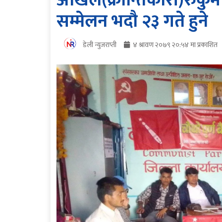
अखिल(क्रान्तिकारी)रुकु
सम्मेलन भदौ २३ गते हुने
डेली न्युजराप्ती
४ श्रावण २०७९ २०:५४ मा प्रकाशित