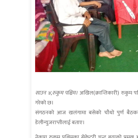
साउन ४,रुकुम पश्चिम।
अखिल(क्रान्तिकारी) रुकुम प
गरेको छ।
संगठनको आज खलंगामा बसेको चौथो पुर्ण बैठकल
डेलीन्युजराप्तीलाई बताए।
नेकपा रुकुम पश्चिमका सेक्रेटरी चन्द्र बुढाको प्रम