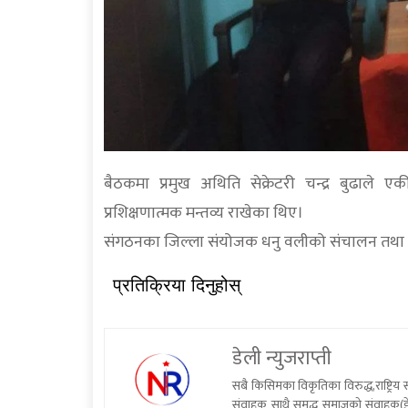
बैठकमा प्रमुख अथिति सेक्रेटरी चन्द्र बुढाले एकीकृ
प्रशिक्षणात्मक मन्तव्य राखेका थिए।
संगठनका जिल्ला संयोजक धनु वलीको संचालन तथा अ
प्रतिक्रिया दिनुहोस्
डेली न्युजराप्ती
सबै किसिमका विकृतिका विरुद्ध,राष्ट्रि
संवाहक साथै समृद्ध समाजको संवाहक(डे