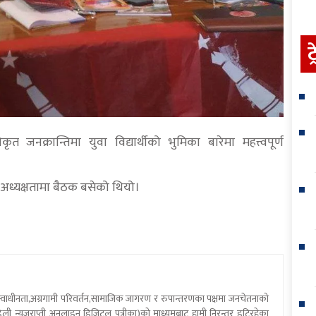
ट
त जनक्रान्तिमा युवा विद्यार्थीको भुमिका बारेमा महत्त्वपूर्ण
ध्यक्षतामा बैठक बसेको थियो।
य स्वाधीनता,अग्रगामी परिवर्तन,सामाजिक जागरण र रुपान्तरणका पक्षमा जनचेतनाको
ली न्यूजराप्ती अनलाइन डिजिटल पत्रीका)को माध्यमबाट हामी निरन्तर डटिरहेका