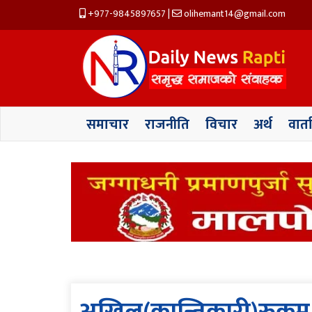
+977-9845897657
|
olihemant14@gmail.com
समाचार
राजनीति
विचार
अर्थ
वार्त