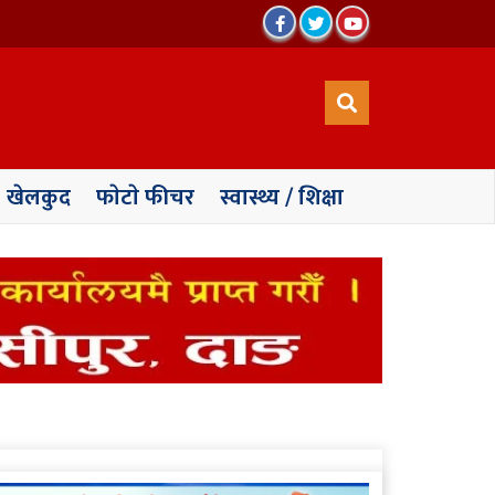
खेलकुद
फाेटाे फीचर
स्वास्थ्य / शिक्षा